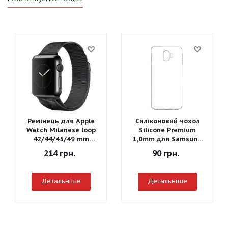
Ремінець для Apple
Силіконовий чохол
Watch Milanese loop
Silicone Premium
42/44/45/49 mm
1,0mm для Samsung
(Чорний)
J260 Galaxy J2 Core
214
грн.
90
грн.
2018
Детальніше
Детальніше