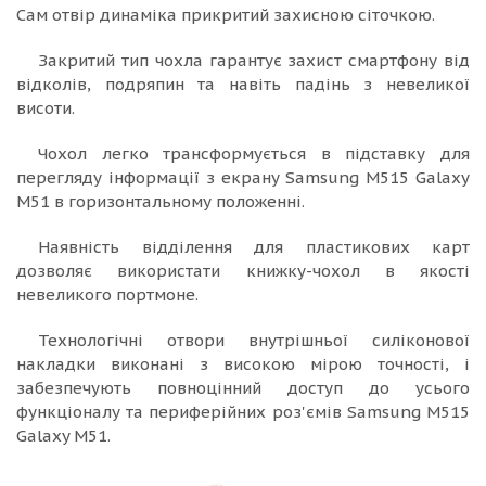
Сам отвір динаміка прикритий захисною сіточкою.
Закритий тип чохла гарантує захист смартфону від
відколів, подряпин та навіть падінь з невеликої
висоти.
Чохол легко трансформується в підставку для
перегляду інформації з екрану Samsung M515 Galaxy
M51 в горизонтальному положенні.
Наявність відділення для пластикових карт
дозволяє використати книжку-чохол в якості
невеликого портмоне.
Технологічні отвори внутрішньої силіконової
накладки виконані з високою мірою точності, і
забезпечують повноцінний доступ до усього
функціоналу та периферійних роз'ємів Samsung M515
Galaxy M51.