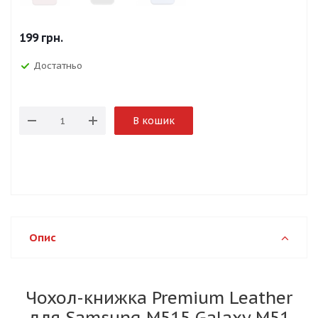
199
грн.
Достатньо
В кошик
Опис
Чохол-книжка Premium Leather
для Samsung M515 Galaxy M51