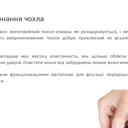
онання чохла
якої виготовлений чохол-книжка не розшаровується, і н
ого випромінювання. Чохол добре проклеєний по всьом
вкладиш має високу еластичність, він щільно обляга
них ударів. Очистити чохол від забруднень можна вологим
али функціональними магнітами для фіксації передньої
и.