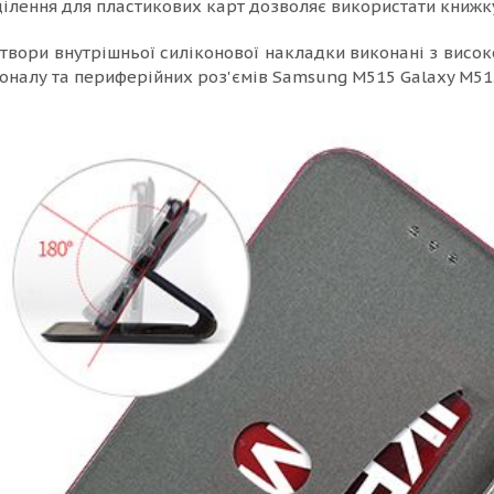
ділення для пластикових карт дозволяє використати книжку
отвори внутрішньої силіконової накладки виконані з висок
іоналу та периферійних роз'ємів Samsung M515 Galaxy M51