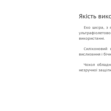
Якість вик
Еко шкіра, з 
ультрафіолетов
використанні.
Силіконовий 
вислизання і біч
Чохол обладн
незручної защіпк