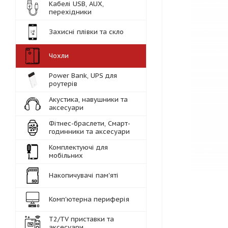
Кабелі USB, AUX,
перехідники
Захисні плівки та скло
Чохли
Power Bank, UPS для
роутерів
Акустика, навушники та
аксесуари
Фітнес-браслети, Смарт-
годинники та аксесуари
Комплектуючі для
мобільних
Накопичувачі пам'яті
Комп'ютерна периферія
Т2/TV приставки та
аксесуари