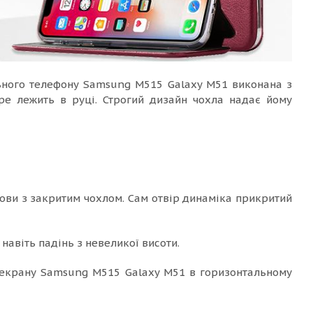
ьного телефону Samsung M515 Galaxy M51 виконана з
бре лежить в руці. Строгий дизайн чохла надає йому
ови з закритим чохлом. Сам отвір динаміка прикритий
навіть падінь з невеликої висоти.
з екрану Samsung M515 Galaxy M51 в горизонтальному