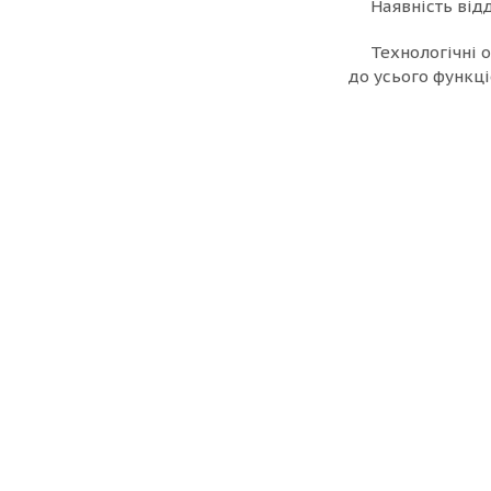
Наявність від
Технологічні 
до усього функц