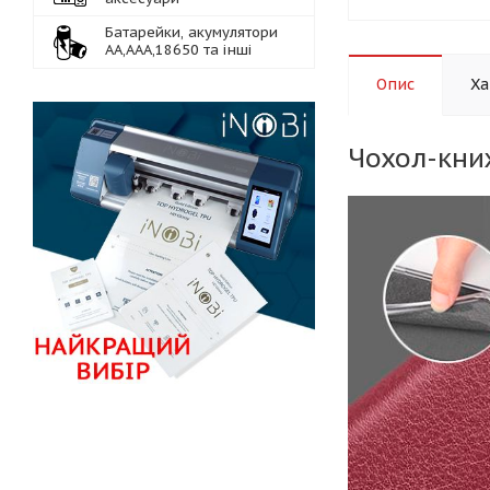
Батарейки, акумулятори
АА,ААА,18650 та інші
Опис
Ха
Чохол-кни