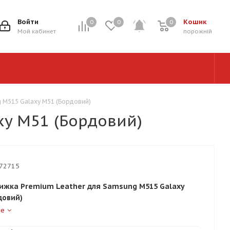
Войти
Кошик
0
0
0
0
Мой кабинет
порожній
 M515 Galaxy M51 (Бордовий)
xy M51 (Бордовий)
72715
ижка Premium Leather для Samsung M515 Galaxy
довий)
ше