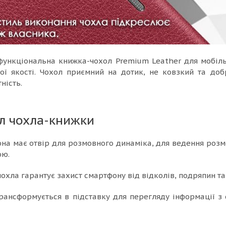
 функціональна книжка-чохол Premium Leather для мобіл
ої якості. Чохол приємний на дотик, не ковзкий та до
ність.
л чохла-книжки
на має отвір для розмовного динаміка, для ведення розм
ою.
охла гарантує захист смартфону від відколів, подряпин та 
трансформується в підставку для перегляду інформації 