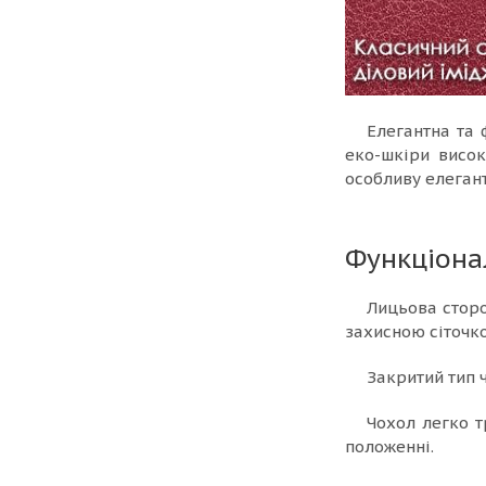
Елегантна та
еко-шкіри висок
особливу елегант
Функціона
Лицьова сторо
захисною сіточк
Закритий тип ч
Чохол легко 
положенні.