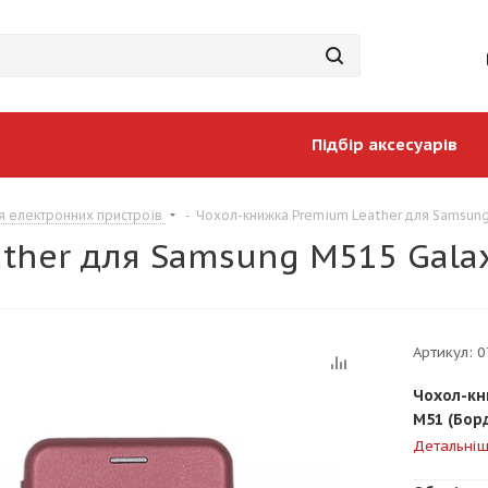
Підбір аксесуарів
я електронних пристроїв
-
Чохол-книжка Premium Leather для Samsung
ther для Samsung M515 Gala
Артикул:
0
Чохол-кн
M51 (Бор
Детальні