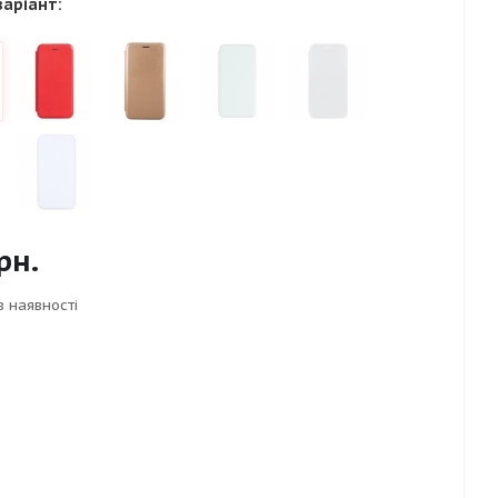
варіант:
рн.
в наявності