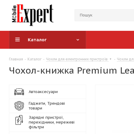
Каталог
Главная
-
Каталог
-
Чохли для електронних пристроїв
-
Чохли дл
Чохол-книжка Premium Lea
Автоаксесуари
Гаджети, Трендові
товари
Зарядні пристрої,
перехідники, мережеві
фільтри