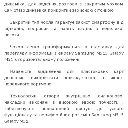
динаміка, для ведення розмови з закритим чохлом.
Сам отвір динаміка прикритий захисною сіточкою.
Закритий тип чохла гарантує захист смартфону від
відколів, подряпин та навіть падінь з невеликої
висоти.
Чохол легко трансформується в підставку для
перегляду інформації з екрану Samsung M515 Galaxy
M51 в горизонтальному положенні.
Наявність відділення для пластикових карт
дозволяє використати книжку-чохол в якості
невеликого портмоне.
Технологічні отвори внутрішньої силіконової
накладки виконані з високою мірою точності, і
забезпечують повноцінний доступ до усього
функціоналу та периферійних роз'ємів Samsung M515
Galaxy M51.