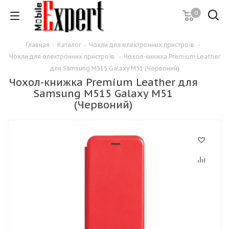
0
Главная
-
Каталог
-
Чохли для електронних пристроїв
-
Чохли для електронних пристроїв
-
Чохол-книжка Premium Leather
для Samsung M515 Galaxy M51 (Червоний)
Чохол-книжка Premium Leather для
Samsung M515 Galaxy M51
(Червоний)