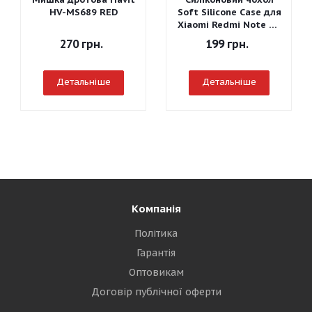
HV-MS689 RED
Soft Silicone Case для
Xiaomi Redmi Note 7 -
Graphite Gray
270
грн.
199
грн.
Детальніше
Детальніше
Компанія
Політика
Гарантія
Оптовикам
Договір публічної оферти