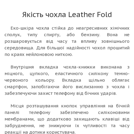
Якість чохла Leather Fold
Еко-шкіра чохла стійка до неагресивних хімічних
сполук, типу спирту, або бензину. Вона не
розшаровується від часу та впливу зовнішнього
середовища. Для більшої надійності чохол прошитий
по краях нейлоновою ниткою.
Внутрішня вкладка чохла-книжки виконана з
міцного, цупкого, еластичного силікону темно-
червоного кольору. Вкладка щільно облягає
смартфон, запобігаючи його вислизанню з чохла і
забезпечуючи захист телефону від бічних ударів.
Місця розташування кнопок управління на бічній
панелі телефону забезпечено силіконовими
мембранами, що додатково захищають клавіші від
забруднення, не знижуючи їх чутливості та часу
реакції на дотики користувача.