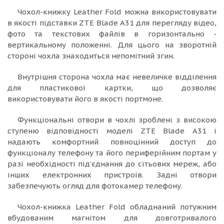
Чохол-книжку Leather Fold можна використовувати
в якості підставки ZTE Blade A31 для перегляду відео,
фото та текстових файлів в горизонтально -
вертикальному положенні. Для цього на зворотній
стороні чохла знаходиться непомітний згин.
Внутрішня сторона чохла має невеличке відділення
для пластикової картки, що дозволяє
використовувати його в якості портмоне.
Функціональні отвори в чохлі зроблені з високою
ступеню відповідності моделі ZTE Blade A31 і
надають комфортний повноцінний доступ до
функціоналу телефону та його периферійним портам у
разі необхідності під’єднання до сітьових мереж, або
інших електронних пристроїв. Задні отвори
забезпечують огляд для фотокамер телефону.
Чохол-книжка Leather Fold обладнаний потужним
вбудованим магнітом для довготривалого