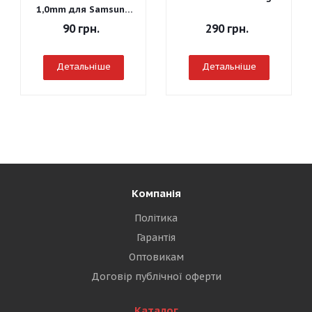
1,0mm для Samsung
J260 Galaxy J2 Core
90
грн.
290
грн.
2018
Детальніше
Детальніше
Компанія
Політика
Гарантія
Оптовикам
Договір публічної оферти
Каталог