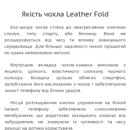
Якість чохла Leather Fold
Еко-шкіра чохла стійка до неагресивних хімічних
сполук, типу спирту, або бензину. Вона не
розшаровується від часу та впливу зовнішнього
середовища. Для більшої надійності чохол прошитий
по краях нейлоновою ниткою.
Внутрішня вкладка чохла-книжки виконана з
міцного, цупкого, еластичного силікону чорного
кольору. Вкладка щільно облягає смартфон,
запобігаючи його вислизанню з чохла і забезпечуючи
захист телефону від бічних ударів.
Місця розташування кнопок управління на бічній
панелі телефону забезпечено силіконовими
мембранами, що додатково захищають клавіші від
забруднення, не знижуючи їх чутливості та часу
реакції на дотики користувача.