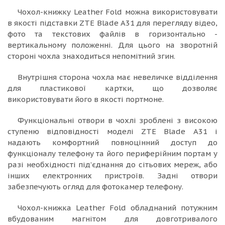
Чохол-книжку Leather Fold можна використовувати
в якості підставки ZTE Blade A31 для перегляду відео,
фото та текстових файлів в горизонтально -
вертикальному положенні. Для цього на зворотній
стороні чохла знаходиться непомітний згин.
Внутрішня сторона чохла має невеличке відділення
для пластикової картки, що дозволяє
використовувати його в якості портмоне.
Функціональні отвори в чохлі зроблені з високою
ступеню відповідності моделі ZTE Blade A31 і
надають комфортний повноцінний доступ до
функціоналу телефону та його периферійним портам у
разі необхідності під’єднання до сітьових мереж, або
інших електронних пристроїв. Задні отвори
забезпечують огляд для фотокамер телефону.
Чохол-книжка Leather Fold обладнаний потужним
вбудованим магнітом для довготривалого