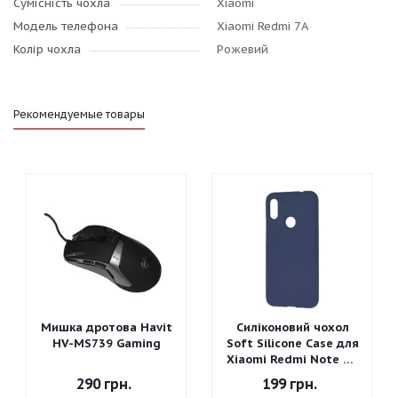
Сумісність чохла
Xiaomi
Модель телефона
Xiaomi Redmi 7A
Колір чохла
Рожевий
Рекомендуемые товары
Мишка дротова Havit
Силіконовий чохол
HV-MS739 Gaming
Soft Silicone Case для
Xiaomi Redmi Note 7 -
Graphite Gray
290
грн.
199
грн.