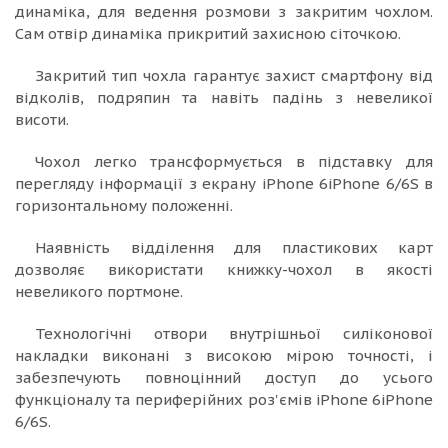
динаміка, для ведення розмови з закритим чохлом.
Сам отвір динаміка прикритий захисною сіточкою.
Закритий тип чохла гарантує захист смартфону від
відколів, подряпин та навіть падінь з невеликої
висоти.
Чохол легко трансформується в підставку для
перегляду інформації з екрану iPhone 6iPhone 6/6S в
горизонтальному положенні.
Наявність відділення для пластикових карт
дозволяє використати книжку-чохол в якості
невеликого портмоне.
Технологічні отвори внутрішньої силіконової
накладки виконані з високою мірою точності, і
забезпечують повноцінний доступ до усього
функціоналу та периферійних роз'ємів iPhone 6iPhone
6/6S.