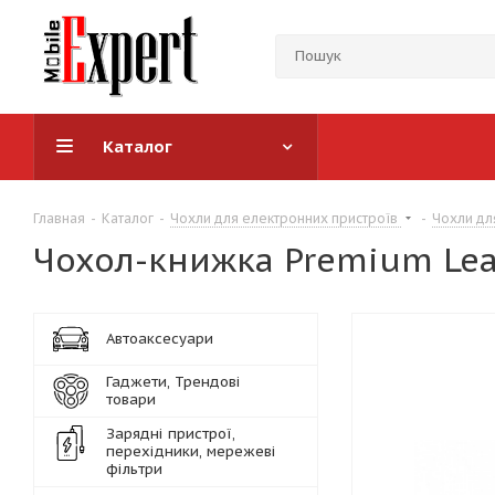
Каталог
Главная
-
Каталог
-
Чохли для електронних пристроїв
-
Чохли дл
Чохол-книжка Premium Lea
Автоаксесуари
Гаджети, Трендові
товари
Зарядні пристрої,
перехідники, мережеві
фільтри