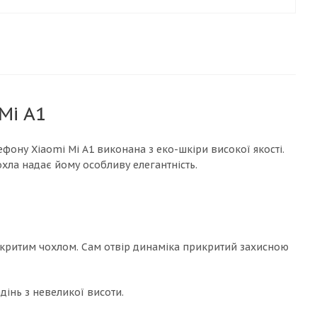
Mi A1
ону Xiaomi Mi A1 виконана з еко-шкіри високої якості.
охла надає йому особливу елегантність.
акритим чохлом. Сам отвір динаміка прикритий захисною
дінь з невеликої висоти.