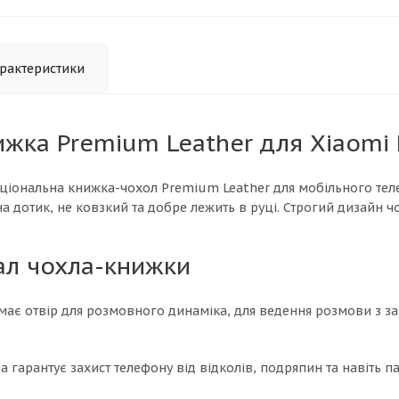
рактеристики
жка Premium Leather для Xiaomi 
ціональна книжка-чохол Premium Leather для мобільного телеф
 дотик, не ковзкий та добре лежить в руці. Строгий дизайн ч
ал чохла-книжки
має отвір для розмовного динаміка, для ведення розмови з з
а гарантує захист телефону від відколів, подряпин та навіть па