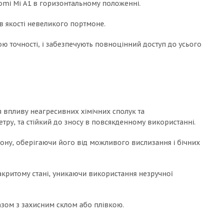
aomi Mi A1 в горизонтальному положенні.
в якості невеликого портмоне.
ю точності, і забезпечують повноцінний доступ до усього
я впливу неагресивних хімічних сполук та
ру, та стійкий до зносу в повсякденному використанні.
фону, оберігаючи його від можливого вислизання і бічних
акритому стані, уникаючи використання незручної
азом з захисним склом або плівкою.