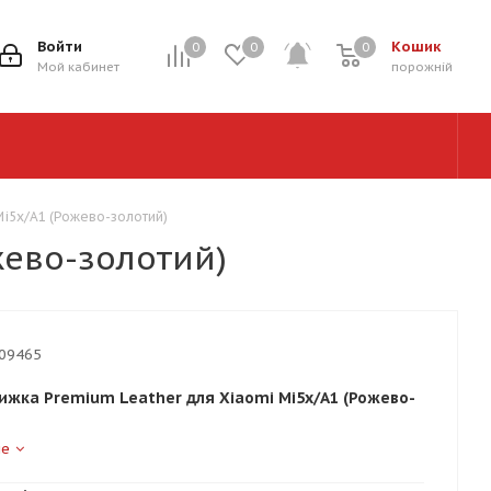
Войти
Кошик
0
0
0
0
Мой кабинет
порожній
Mi5x/A1 (Рожево-золотий)
жево-золотий)
09465
ижка Premium Leather для Xiaomi Mi5x/A1 (Рожево-
ше