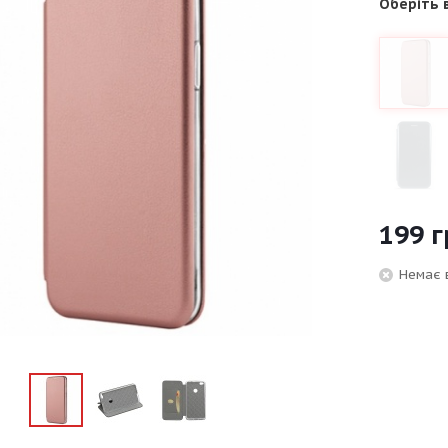
Оберіть 
199
г
Немає 