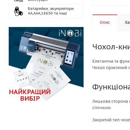
Батарейки, акумулятори
АА,ААА,18650 та інші
Опис
Ха
Чохол-кни
Елегантна та функ
Чохол приємний на
Функціон
Лицьова сторона 
сіточкою.
Закритий тип чохл