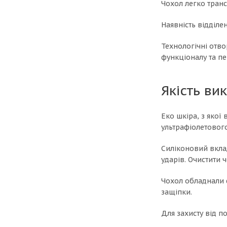
Чохол легко транс
Наявність відділе
Технологічні отво
функціоналу та пе
Якість ви
Еко шкіра, з якої
ультрафіолетовог
Силіконовий вклад
ударів. Очистити
Чохол обладнали 
защіпки.
Для захисту від 