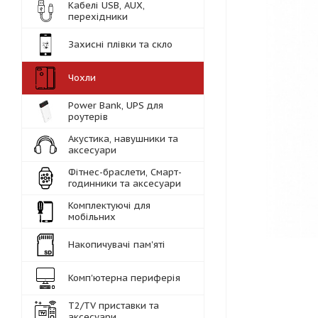
Кабелі USB, AUX,
перехідники
Захисні плівки та скло
Чохли
Power Bank, UPS для
роутерів
Акустика, навушники та
аксесуари
Фітнес-браслети, Смарт-
годинники та аксесуари
Комплектуючі для
мобільних
Накопичувачі пам'яті
Комп'ютерна периферія
Т2/TV приставки та
аксесуари