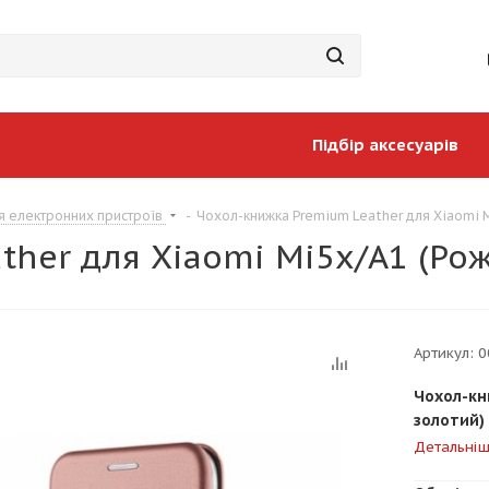
Підбір аксесуарів
я електронних пристроїв
-
Чохол-книжка Premium Leather для Xiaomi 
ther для Xiaomi Mi5x/A1 (Ро
Артикул:
0
Чохол-кн
золотий)
Детальні