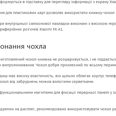
формується в підставку для перегляду інформації з екрану Xi
ння для пластикових карт дозволяє використати книжку-чохол 
ри внутрішньої силіконової накладки виконані з високою міро
риферійних роз'ємів Xiaomi Mi A1.
конання чохла
 виготовлений чохол-книжка не розшаровується, і не піддаєтьс
о випромінювання. Чохол добре проклеєний по всьому перимет
иш має високу еластичність, він щільно облягає корпус теле
 чохол від забруднень можна вологими серветками.
функціональними магнітами для фіксації передньої панелі у з
подряпин на дисплеї, рекомендовано використовувати чохол р