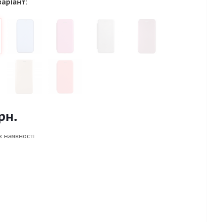
варіант:
рн.
в наявності