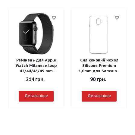
Ремінець для Apple
Силіконовий чохол
Watch Milanese loop
Silicone Premium
42/44/45/49 mm
1,0mm для Samsung
(Чорний)
J260 Galaxy J2 Core
214
грн.
90
грн.
2018
Детальніше
Детальніше