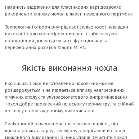
Наявність відділення для пластикових карт дозволяє
використати книжку-чохол в якості невеликого портмоне.
Технологічні отвори внутрішньої силіконової накладки
виконані з високою мірою точності, і забезпечують
повноцінний доступ до усього функціоналу та
периферійних роз'ємів Xiaomi Mi A1.
Якість виконання чохла
Еко шкіра, з якої виготовлений чохол-книжка не
розшаровується, і не піддається впливу неагресивних
хімічних сполук та ультрафіолетового випромінювання.
Чохол добре проклеєний по всьому периметру, та стійкий
до зносу в повсякденному використанні.
Силіконовий вкладиш має високу еластичність, він
щільно облягає корпус телефону, оберігаючи його від
можливого вислизання і бічних ударів. Очистити чохол