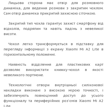
Лицьова сторона має отвір для розмовного
динаміка, для ведення розмови з закритим чохлом.
Сам отвір динаміка прикритий захисною сіточкою.
Закритий тип чохла гарантує захист смартфону від
відколів, подряпин та навіть падінь з невеликої
висоти.
Чохол легко трансформується в підставку для
перегляду інформації з екрану Xiaomi Mi A2 Lite в
горизонтальному положенні.
Наявність відділення для пластикових карт
дозволяє використати книжку-чохол в якості
невеликого портмоне.
Технологічні отвори внутрішньої силіконової
накладки виконані з високою мірою точності, і
забезпечують повноцінний доступ до усього
функціоналу та периферійних роз'ємів Xiaomi Mi A2
Lite.