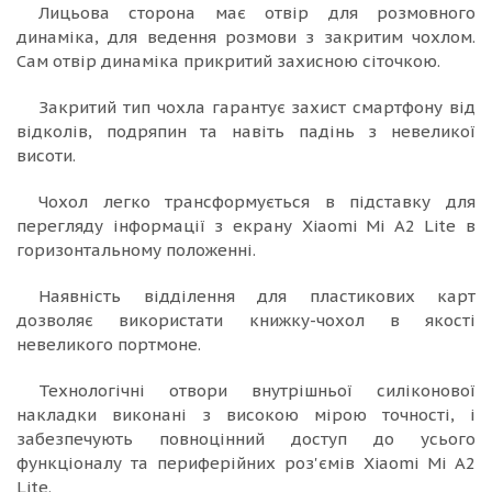
Лицьова сторона має отвір для розмовного
динаміка, для ведення розмови з закритим чохлом.
Сам отвір динаміка прикритий захисною сіточкою.
Закритий тип чохла гарантує захист смартфону від
відколів, подряпин та навіть падінь з невеликої
висоти.
Чохол легко трансформується в підставку для
перегляду інформації з екрану Xiaomi Mi A2 Lite в
горизонтальному положенні.
Наявність відділення для пластикових карт
дозволяє використати книжку-чохол в якості
невеликого портмоне.
Технологічні отвори внутрішньої силіконової
накладки виконані з високою мірою точності, і
забезпечують повноцінний доступ до усього
функціоналу та периферійних роз'ємів Xiaomi Mi A2
Lite.