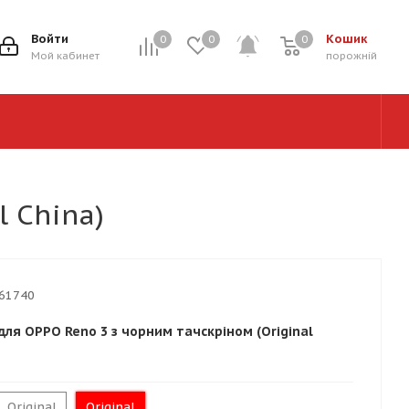
Войти
Кошик
0
0
0
0
Мой кабинет
порожній
 China)
61740
для OPPO Reno 3 з чорним тачскріном (Original
Original
Original