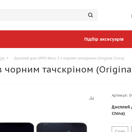
Підбір аксесуарів
улі
-
Дисплей для OPPO Reno 3 з чорним тачскріном (Original China)
 чорним тачскріном (Original
Артикул:
0
Дисплей 
China)
Copy