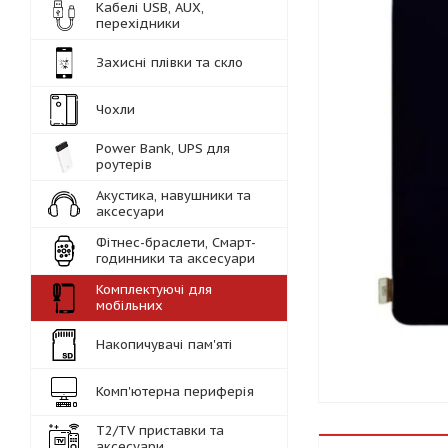
Кабелі USB, AUX,
перехідники
Захисні плівки та скло
Чохли
Power Bank, UPS для
роутерів
Акустика, навушники та
аксесуари
Фітнес-браслети, Смарт-
годинники та аксесуари
Комплектуючі для
мобільних
Накопичувачі пам'яті
Комп'ютерна периферія
Т2/TV приставки та
аксесуари