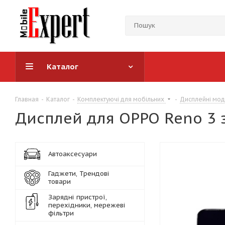
Каталог
Главная
-
Каталог
-
Комплектуючі для мобільних
-
Дисплейні мод
Дисплей для OPPO Reno 3 з
Автоаксесуари
Гаджети, Трендові
товари
Зарядні пристрої,
перехідники, мережеві
фільтри