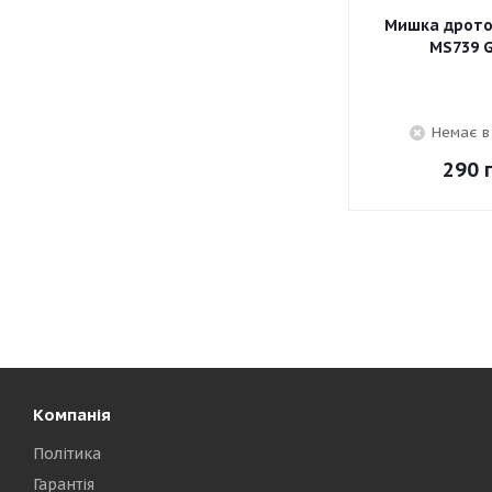
Мишка дротов
MS739 
Немає в
290
г
Компанія
Політика
Гарантія