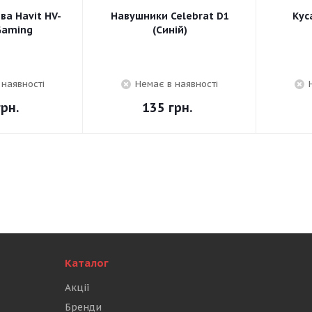
а Havit HV-
Навушники Celebrat D1
Кус
Gaming
(Синій)
 наявності
Немає в наявності
рн.
135
грн.
Каталог
Акції
Бренди