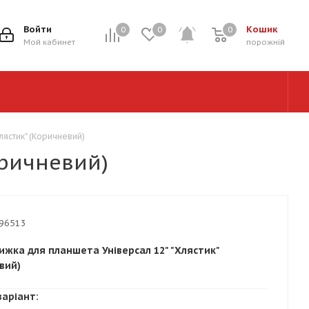
Войти
Кошик
0
0
0
0
Мой кабинет
порожній
лястик" (Коричневий)
оричневий)
96513
ижка для планшета Універсал 12" "Хлястик"
вий)
варіант: