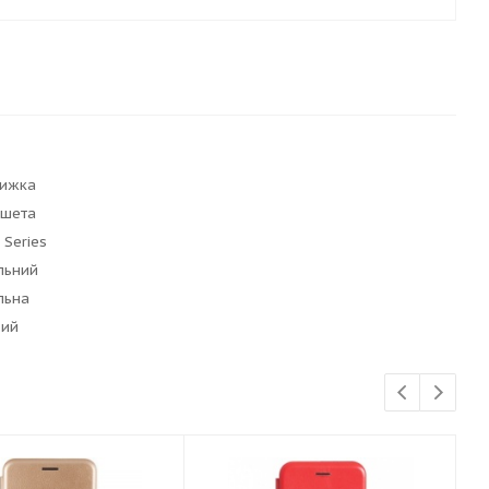
нижка
ншета
 Series
льний
льна
вий