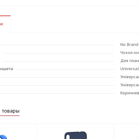
ки
No Brand
а
Чохол-к
Для пла
аншета
Universal
Універса
Універса
Коричне
 товары