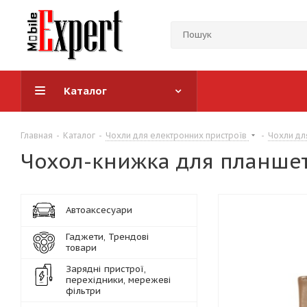
Каталог
Главная
-
Каталог
-
Чохли для електронних пристроїв
-
Чохли дл
Чохол-книжка для планшета
Автоаксесуари
Гаджети, Трендові
товари
Зарядні пристрої,
перехідники, мережеві
фільтри