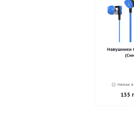
Навушники C
(Син
Немає в
135
г