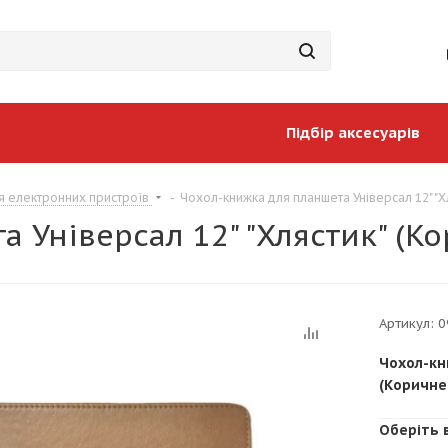
Підбір аксесуарів
я електронних пристроїв
-
Чохол-книжка для планшета Універсал 12" "Х
 Універсал 12" "Хлястик" (К
Артикул:
0
Чохол-кн
(Коричне
Оберіть 