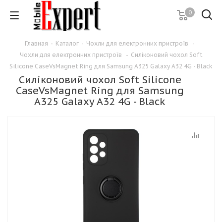
0
Главная
-
Каталог
-
Чохли для електронних пристроїв
-
Чохли для електронних пристроїв
-
Силіконовий чохол Soft
Silicone CaseVsMagnet Ring для Samsung A325 Galaxy A32 4G - Black
Силіконовий чохол Soft Silicone
CaseVsMagnet Ring для Samsung
A325 Galaxy A32 4G - Black