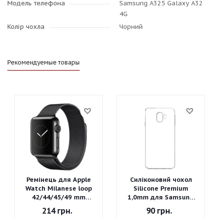
Модель телефона
Samsung A325 Galaxy A32
4G
Колір чохла
Чорний
Рекомендуемые товары
Ремінець для Apple
Силіконовий чохол
Watch Milanese loop
Silicone Premium
42/44/45/49 mm
1,0mm для Samsung
(Чорний)
J260 Galaxy J2 Core
214
грн.
90
грн.
2018