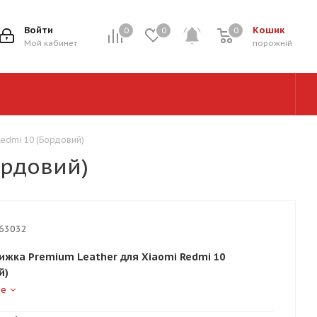
Войти
Кошик
0
0
0
0
Мой кабинет
порожній
Redmi 10 (Бордовий)
ордовий)
63032
ижка Premium Leather для Xiaomi Redmi 10
й)
ше