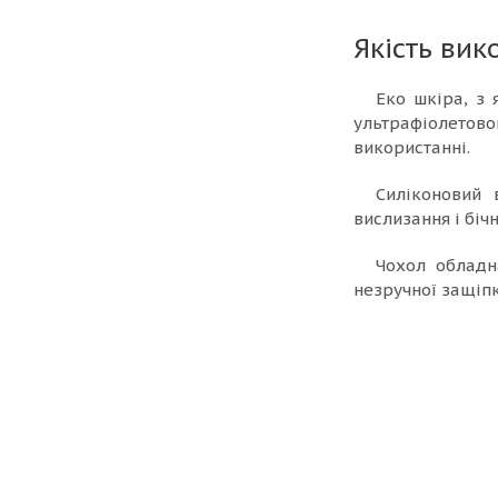
Якість вик
Еко шкіра, з 
ультрафіолетов
використанні.
Силіконовий 
вислизання і біч
Чохол обладн
незручної защіпк