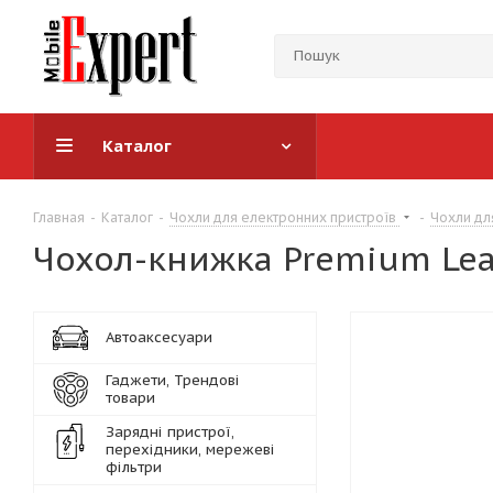
Каталог
Главная
-
Каталог
-
Чохли для електронних пристроїв
-
Чохли дл
Чохол-книжка Premium Lea
Автоаксесуари
Гаджети, Трендові
товари
Зарядні пристрої,
перехідники, мережеві
фільтри