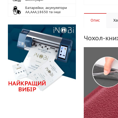
Батарейки, акумулятори
АА,ААА,18650 та інші
Опис
Ха
Чохол-кни