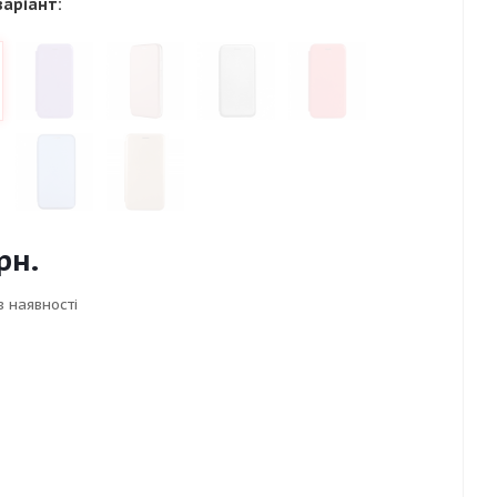
варіант:
рн.
в наявності