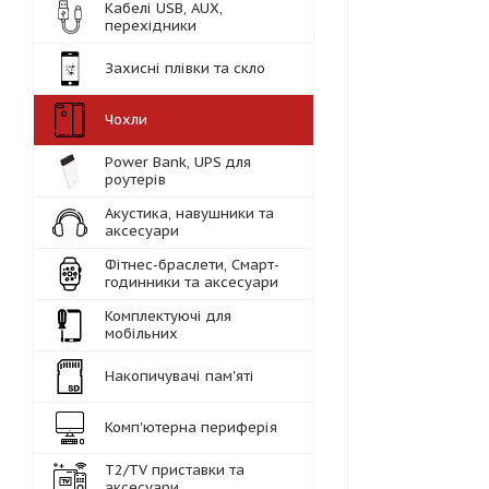
Кабелі USB, AUX,
перехідники
Захисні плівки та скло
Чохли
Power Bank, UPS для
роутерів
Акустика, навушники та
аксесуари
Фітнес-браслети, Смарт-
годинники та аксесуари
Комплектуючі для
мобільних
Накопичувачі пам'яті
Комп'ютерна периферія
Т2/TV приставки та
аксесуари