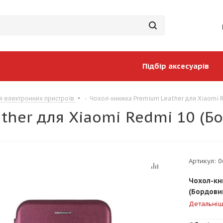
Підбір аксесуарів
я електронних пристроїв
-
Чохол-книжка Premium Leather для Xiaomi 
ther для Xiaomi Redmi 10 (Б
Артикул:
0
Чохол-кн
(Бордови
Детальні