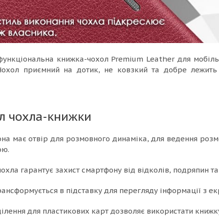
функціональна книжка-чохол Premium Leather для мобіль
 Чохол приємний на дотик, не ковзкий та добре лежить
л чохла-книжки
на має отвір для розмовного динаміка, для ведення розм
ою.
охла гарантує захист смартфону від відколів, подряпин та 
рансформується в підставку для перегляду інформації з ек
ділення для пластикових карт дозволяє використати книжку