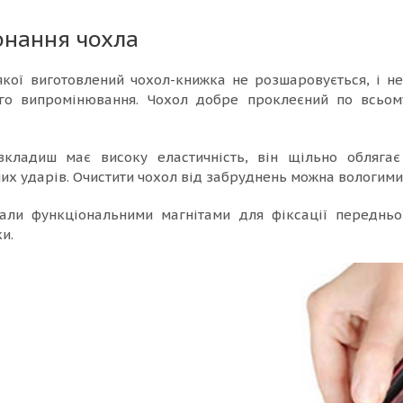
онання чохла
якої виготовлений чохол-книжка не розшаровується, і н
ого випромінювання. Чохол добре проклеєний по всьом
вкладиш має високу еластичність, він щільно обляга
них ударів. Очистити чохол від забруднень можна вологим
али функціональними магнітами для фіксації передньої
и.