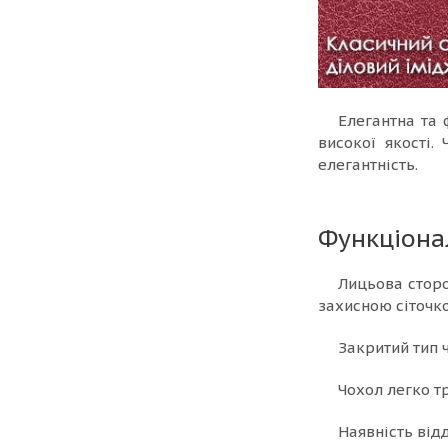
Елегантна та 
високої якості.
елегантність.
Функціона
Лицьова сторо
захисною сіточк
Закритий тип ч
Чохол легко т
Наявність від