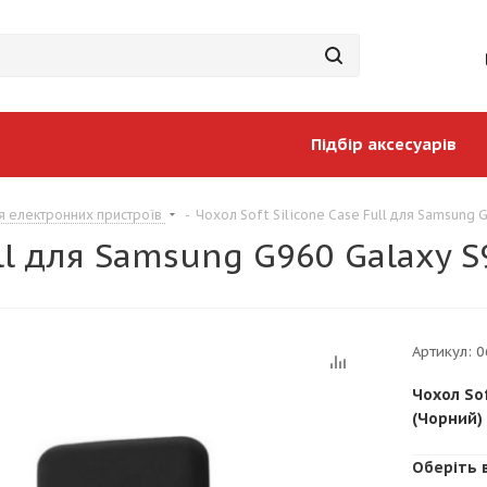
Підбір аксесуарів
я електронних пристроїв
-
Чохол Soft Silicone Case Full для Samsung 
ull для Samsung G960 Galaxy 
Артикул:
0
Чохол Sof
(Чорний)
Оберіть 