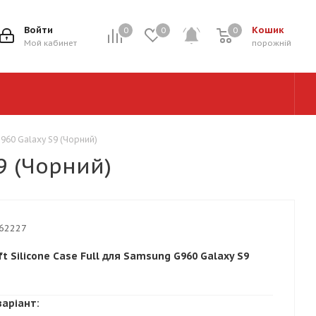
Войти
Кошик
0
0
0
0
Мой кабинет
порожній
G960 Galaxy S9 (Чорний)
S9 (Чорний)
62227
t Silicone Case Full для Samsung G960 Galaxy S9
варіант: