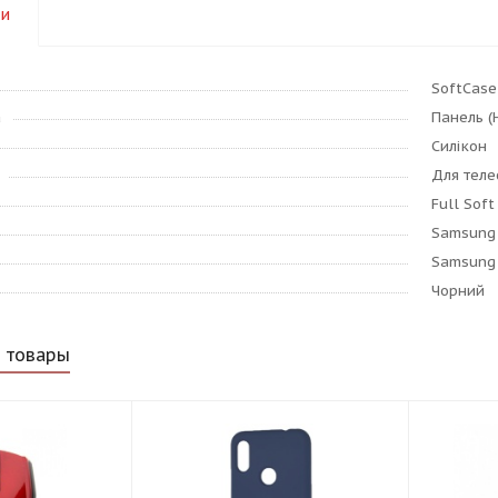
ки
SoftCase
а
Панель (
Силікон
Для тел
Full Soft
Samsung
Samsung 
Чорний
 товары