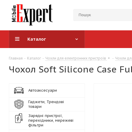
Каталог
Главная
-
Каталог
-
Чохли для електронних пристроїв
-
Чохли дл
Чохол Soft Silicone Case F
Автоаксесуари
Гаджети, Трендові
товари
Зарядні пристрої,
перехідники, мережеві
фільтри