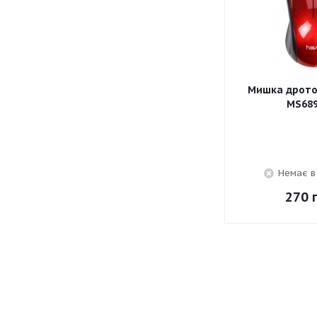
Мишка дротов
MS689
Немає в
270
г