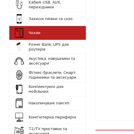
Кабелі USB, AUX,
перехідники
Захисні плівки та скло
Чохли
Power Bank, UPS для
роутерів
Акустика, навушники та
аксесуари
Фітнес-браслети, Смарт-
годинники та аксесуари
Комплектуючі для
мобільних
Накопичувачі пам'яті
Комп'ютерна периферія
Т2/TV приставки та
аксесуари