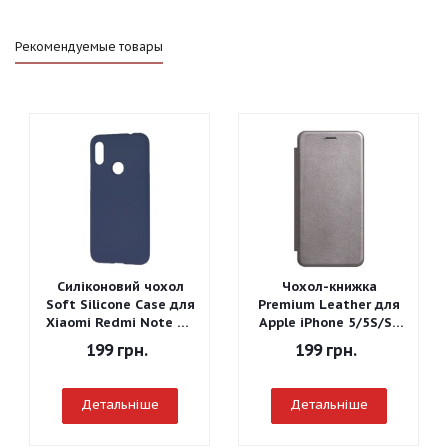
Рекомендуемые товары
Силіконовий чохол
Чохол-книжка
Soft Silicone Case для
Premium Leather для
Xiaomi Redmi Note 7 -
Apple iPhone 5/5S/SE
Graphite Gray
(Сірий)
199
грн.
199
грн.
Детальніше
Детальніше