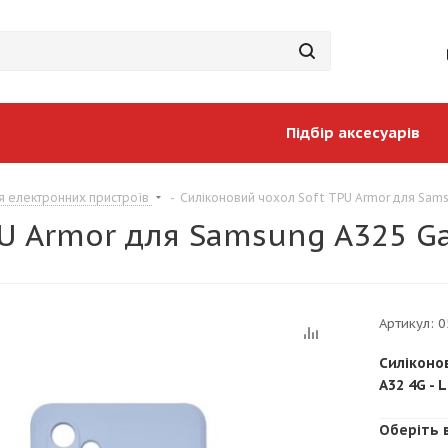
Підбір аксесуарів
я електронних пристроїв
-
Силіконовий чохол Soft TPU Armor для Samsu
U Armor для Samsung A325 Gal
Артикул:
0
Силіконо
A32 4G - 
Оберіть 