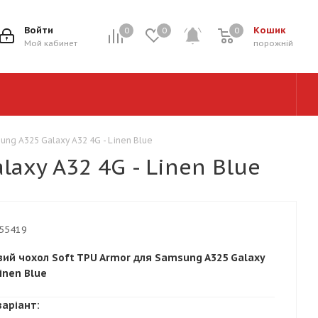
Войти
Кошик
0
0
0
0
Мой кабинет
порожній
ng A325 Galaxy A32 4G - Linen Blue
axy A32 4G - Linen Blue
55419
вий чохол Soft TPU Armor для Samsung A325 Galaxy
Linen Blue
варіант: