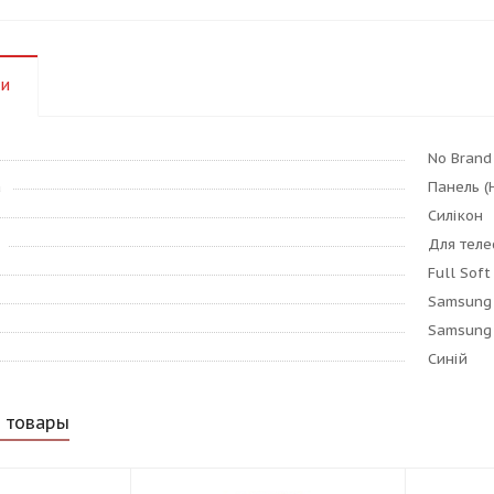
ки
No Brand
а
Панель (
Силікон
Для тел
Full Soft
Samsung
Samsung 
Синій
 товары