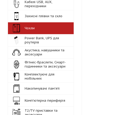
Кабелі USB, AUX,
перехідники
Захисні плівки та скло
Чохли
Power Bank, UPS для
роутерів
Акустика, навушники та
аксесуари
Фітнес-браслети, Смарт-
годинники та аксесуари
Комплектуючі для
мобільних
Накопичувачі пам'яті
Комп'ютерна периферія
Т2/TV приставки та
аксесуари