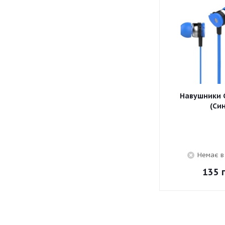
Навушники C
(Син
Немає в
135
г