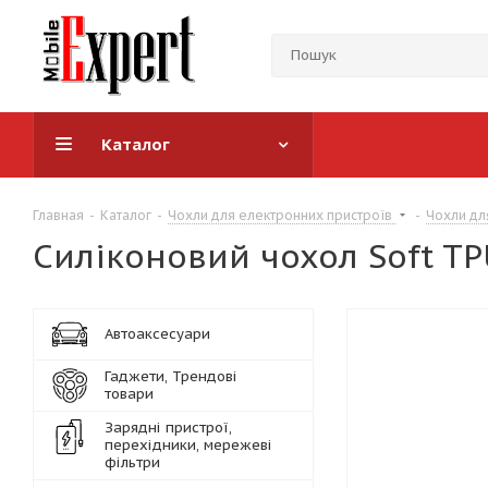
Каталог
Главная
-
Каталог
-
Чохли для електронних пристроїв
-
Чохли дл
Силіконовий чохол Soft TP
Автоаксесуари
Гаджети, Трендові
товари
Зарядні пристрої,
перехідники, мережеві
фільтри