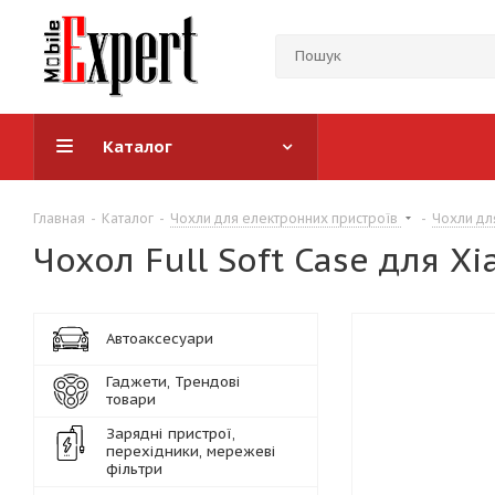
Каталог
Главная
-
Каталог
-
Чохли для електронних пристроїв
-
Чохли дл
Чохол Full Soft Case для Xi
Автоаксесуари
Гаджети, Трендові
товари
Зарядні пристрої,
перехідники, мережеві
фільтри