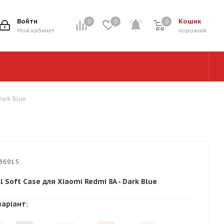
Войти
Кошик
0
0
0
0
Мой кабинет
порожній
Dark Blue
36915
l Soft Case для Xiaomi Redmi 8A - Dark Blue
варіант: