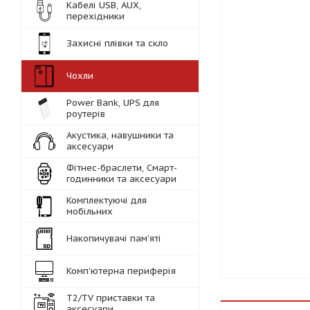
Кабелі USB, AUX,
перехідники
Захисні плівки та скло
Чохли
Power Bank, UPS для
роутерів
Акустика, навушники та
аксесуари
Фітнес-браслети, Смарт-
годинники та аксесуари
Комплектуючі для
мобільних
Накопичувачі пам'яті
Комп'ютерна периферія
Т2/TV приставки та
аксесуари