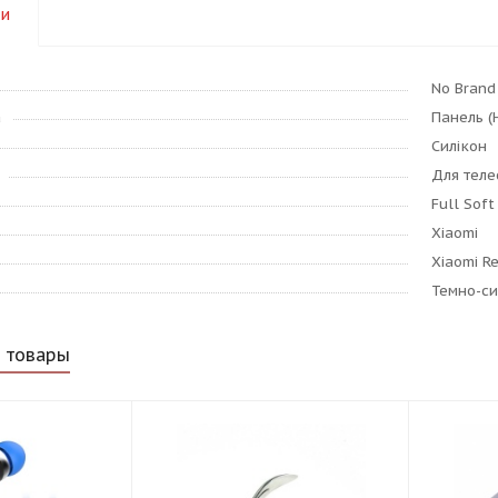
ки
No Brand
а
Панель (
Силікон
Для тел
Full Soft
Xiaomi
Xiaomi R
Темно-си
 товары