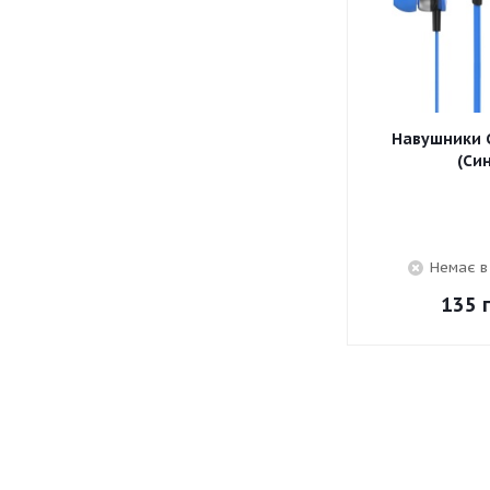
Навушники C
(Син
Немає в
135
г