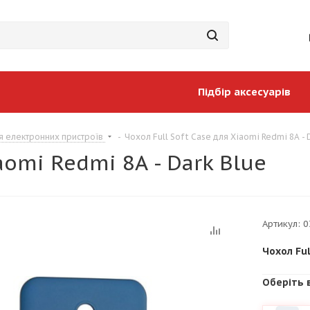
Підбір аксесуарів
я електронних пристроїв
-
Чохол Full Soft Case для Xiaomi Redmi 8A - 
aomi Redmi 8A - Dark Blue
Артикул:
0
Чохол Ful
Оберіть 