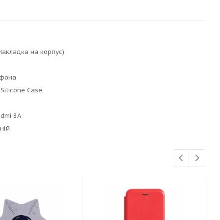
Накладка на корпус)
ефона
 Silicone Case
edmi 8A
ній