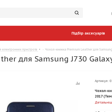
Підбір аксесуарів
я електронних пристроїв
-
Чохол-книжка Premium Leather для Samsung J
her для Samsung J730 Galaxy 
Артикул:
0
Чохол-кн
2017 (Тем
Детальні