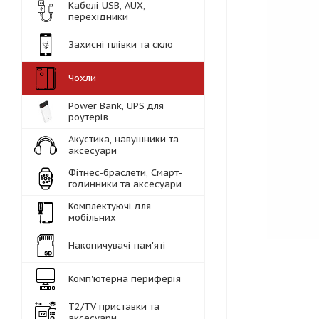
Кабелі USB, AUX,
перехідники
Захисні плівки та скло
Чохли
Power Bank, UPS для
роутерів
Акустика, навушники та
аксесуари
Фітнес-браслети, Смарт-
годинники та аксесуари
Комплектуючі для
мобільних
Накопичувачі пам'яті
Комп'ютерна периферія
Т2/TV приставки та
аксесуари