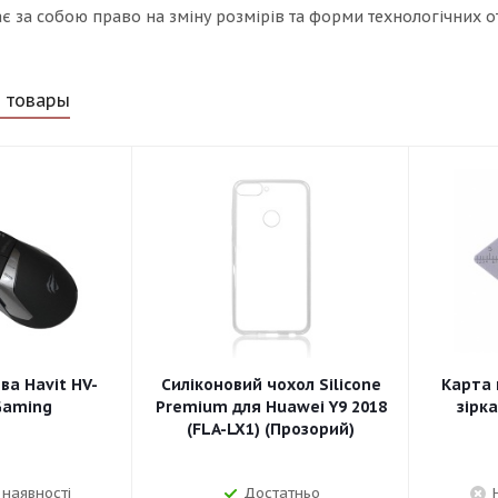
 за собою право на зміну розмірів та форми технологічних от
 товары
а Havit HV-
Силіконовий чохол Silicone
Карта 
Gaming
Premium для Huawei Y9 2018
зірк
(FLA-LX1) (Прозорий)
 наявності
Достатньо