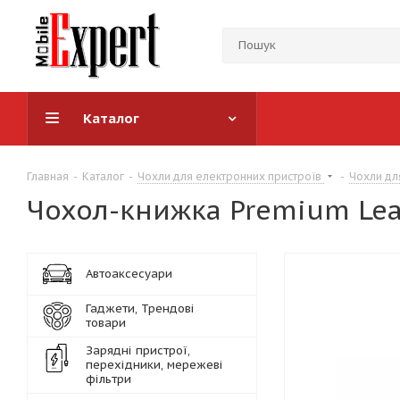
Каталог
Главная
-
Каталог
-
Чохли для електронних пристроїв
-
Чохли дл
Чохол-книжка Premium Leat
Автоаксесуари
Гаджети, Трендові
товари
Зарядні пристрої,
перехідники, мережеві
фільтри