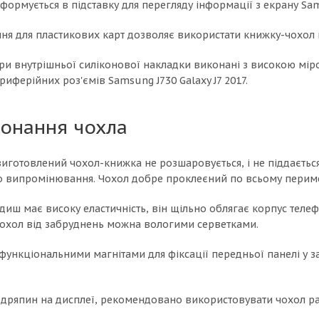
формується в підставку для перегляду інформації з екрану Sam
ння для пластикових карт дозволяє використати книжку-чохол 
ри внутрішньої силіконової накладки виконані з високою міро
риферійних роз'ємів Samsung J730 Galaxy J7 2017.
конання чохла
 виготовлений чохол-книжка не розшаровується, і не піддаєтьс
о випромінювання. Чохол добре проклеєний по всьому перимет
иш має високу еластичність, він щільно облягає корпус теле
 чохол від забруднень можна вологими серветками.
функціональними магнітами для фіксації передньої панелі у з
подряпин на дисплеї, рекомендовано використовувати чохол р