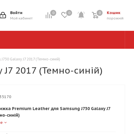
Войти
Кошик
0
0
0
0
Мой кабинет
порожній
730 Galaxy J7 2017 (Темно-синій)
J7 2017 (Темно-синій)
35170
ижка Premium Leather для Samsung J730 Galaxy J7
но-синій)
ше