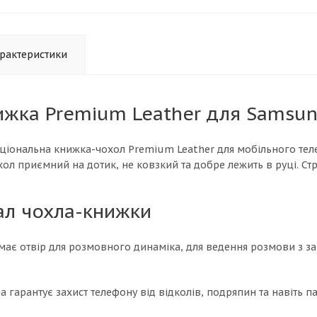
рактеристики
жка Premium Leather для Samsung
ціональна книжка-чохол Premium Leather для мобільного теле
охол приємний на дотик, не ковзкий та добре лежить в руці. С
ал чохла-книжки
має отвір для розмовного динаміка, для ведення розмови з з
а гарантує захист телефону від відколів, подряпин та навіть па