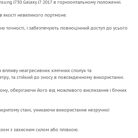
sung J730 Galaxy J7 2017 в горизонтальному положенні.
в якості невеликого портмоне.
ю точності, і забезпечують повноцінний доступ до усього
я впливу неагресивних хімічних сполук та
ру, та стійкий до зносу в повсякденному використанні.
фону, оберігаючи його від можливого вислизання і бічних
акритому стані, уникаючи використання незручної
азом з захисним склом або плівкою.