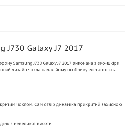
 J730 Galaxy J7 2017
фону Samsung J730 Galaxy J7 2017 виконана з еко-шкіри
трогий дизайн чохла надає йому особливу елегантність.
акритим чохлом. Сам отвір динаміка прикритий захисною
дінь з невеликої висоти.