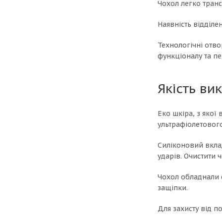
Чохол легко транс
Наявність відділе
Технологічні отво
функціоналу та пе
Якість ви
Еко шкіра, з якої
ультрафіолетовог
Силіконовий вклад
ударів. Очистити
Чохол обладнали 
защіпки.
Для захисту від 