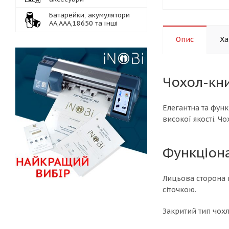
Батарейки, акумулятори
АА,ААА,18650 та інші
Опис
Ха
Чохол-кни
Елегантна та функ
високої якості. Ч
Функціон
Лицьова сторона 
сіточкою.
Закритий тип чохл