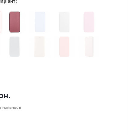
варіант:
рн.
в наявності