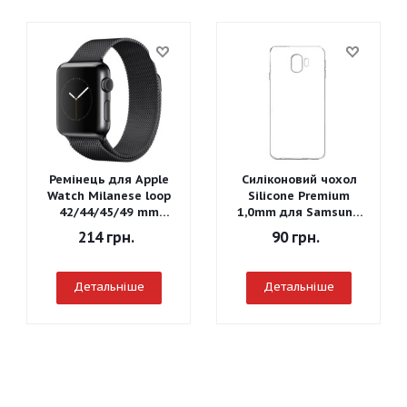
Ремінець для Apple
Силіконовий чохол
Watch Milanese loop
Silicone Premium
42/44/45/49 mm
1,0mm для Samsung
(Чорний)
J260 Galaxy J2 Core
214
грн.
90
грн.
2018
Детальніше
Детальніше