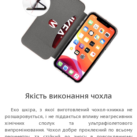
Якість виконання чохла
Еко шкіра, з якої виготовлений чохол-книжка не
розшаровується, і не піддається впливу неагресивних
хімічних сполук та ультрафіолетового
випромінювання. Чохол добре проклеєний по всьому
периметру, та стійкий до зносу в повсякденному