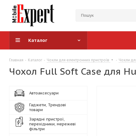
Каталог
Главная
-
Каталог
-
Чохли для електронних пристроїв
-
Чохли дл
Чохол Full Soft Case для Hu
Автоаксесуари
Гаджети, Трендові
товари
Зарядні пристрої,
перехідники, мережеві
фільтри