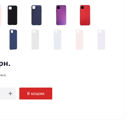
рн.
ньо
В кошик