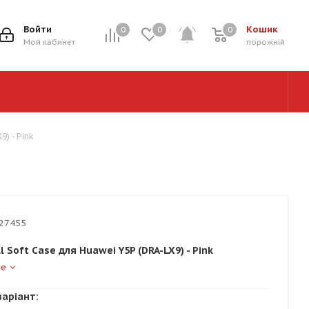
Войти
Кошик
0
0
0
0
Мой кабинет
порожній
9) - Pink
27455
l Soft Case для Huawei Y5P (DRA-LX9) - Pink
ше
варіант: