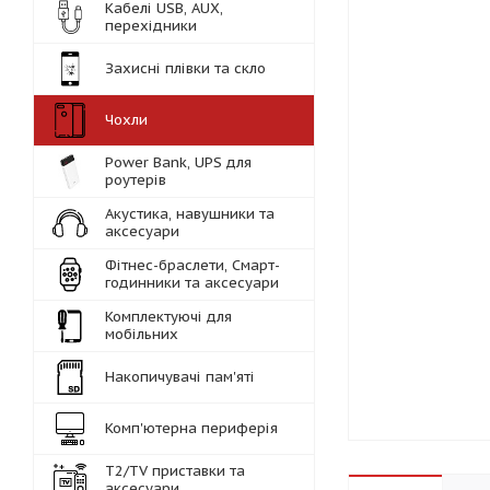
Кабелі USB, AUX,
перехідники
Захисні плівки та скло
Чохли
Power Bank, UPS для
роутерів
Акустика, навушники та
аксесуари
Фітнес-браслети, Смарт-
годинники та аксесуари
Комплектуючі для
мобільних
Накопичувачі пам'яті
Комп'ютерна периферія
Т2/TV приставки та
аксесуари