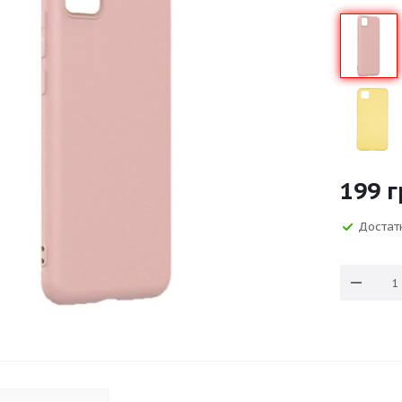
199
г
Достат