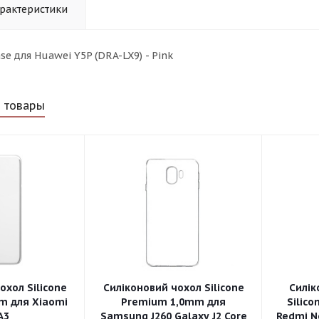
рактеристики
se для Huawei Y5P (DRA-LX9) - Pink
 товары
охол Silicone
Силіконовий чохол Silicone
Силік
m для Xiaomi
Premium 1,0mm для
Silico
A3
Samsung J260 Galaxy J2 Core
Redmi No