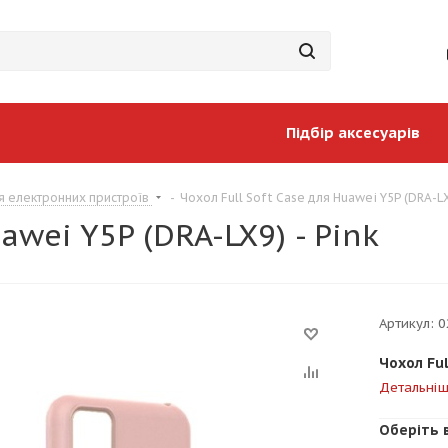
Підбір аксесуарів
я електронних пристроїв
-
Чохол Full Soft Case для Huawei Y5P (DRA-LX
awei Y5P (DRA-LX9) - Pink
Артикул:
0
Чохол Ful
Детальні
Оберіть 