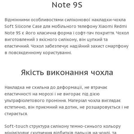
Note 9S
Відмінними особливостями силіконової накладки-чохла
Soft Silicone Case для мобільного телефону Xiaomi Redmi
Note 9S є його класична форма і софт-тач покриття. Чохол
виготовлений з якісного силікону, він цупкий та
еластичний. Чохол забезпечує надійний захист смартфону
в повсякденному користуванні.
Якість виконання чохла
Накладка не схильна до деформації, не втрачає
еластичності на морозі і не вигорає під дією
ультрафіолетового проміння. Матеріал чохла виглядає
естетично, він приємний на дотик, не розшаровується і не
стирається.
Soft-touch структура силікону темно-синього кольору
мінімізовує скупчення відбитків пальців на чохлі, та