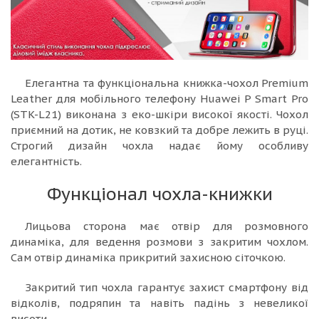
Елегантна та функціональна книжка-чохол Premium
Leather для мобільного телефону Huawei P Smart Pro
(STK-L21) виконана з еко-шкіри високої якості. Чохол
приємний на дотик, не ковзкий та добре лежить в руці.
Строгий дизайн чохла надає йому особливу
елегантність.
Функціонал чохла-книжки
Лицьова сторона має отвір для розмовного
динаміка, для ведення розмови з закритим чохлом.
Сам отвір динаміка прикритий захисною сіточкою.
Закритий тип чохла гарантує захист смартфону від
відколів, подряпин та навіть падінь з невеликої
висоти.