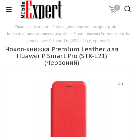
0
Главная
-
Каталог
-
Чохли для електронних пристроїв
-
Чохли для електронних пристроїв
-
Чохол-книжка Premium Leather
для Huawei P Smart Pro (STK-L21) (Червоний)
Чохол-книжка Premium Leather для
Huawei P Smart Pro (STK-L21)
(Червоний)