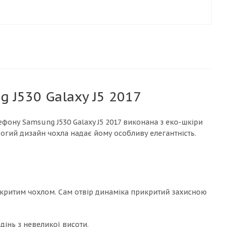
 J530 Galaxy J5 2017
фону Samsung J530 Galaxy J5 2017 виконана з еко-шкіри
трогий дизайн чохла надає йому особливу елегантність.
акритим чохлом. Сам отвір динаміка прикритий захисною
дінь з невеликої висоти.