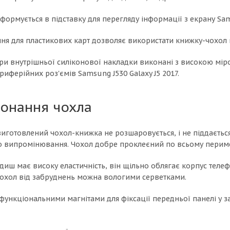
формується в підставку для перегляду інформації з екрану Sam
ння для пластикових карт дозволяє використати книжку-чохол 
ри внутрішньої силіконової накладки виконані з високою міро
риферійних роз'ємів Samsung J530 Galaxy J5 2017.
конання чохла
 виготовлений чохол-книжка не розшаровується, і не піддаєтьс
о випромінювання. Чохол добре проклеєний по всьому перимет
иш має високу еластичність, він щільно облягає корпус теле
 чохол від забруднень можна вологими серветками.
функціональними магнітами для фіксації передньої панелі у з