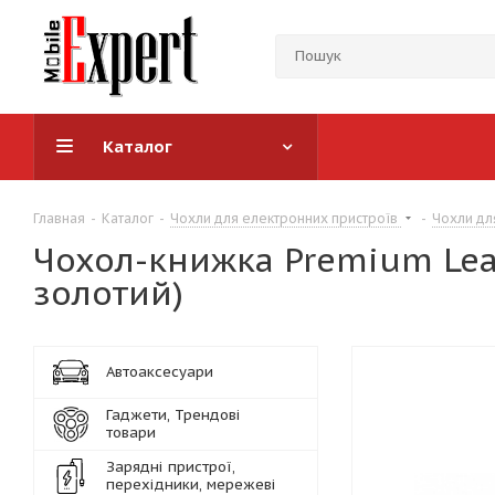
Каталог
Главная
-
Каталог
-
Чохли для електронних пристроїв
-
Чохли дл
Чохол-книжка Premium Leat
золотий)
Автоаксесуари
Гаджети, Трендові
товари
Зарядні пристрої,
перехідники, мережеві