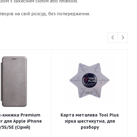
азом з захисним склом або плівкою.
ворів на свій розсуд, без попередження.
л-книжка Premium
Карта металева Tool Plus
r для Apple iPhone
зірка шестикутна, для
/5S/SE (Сірий)
розбору