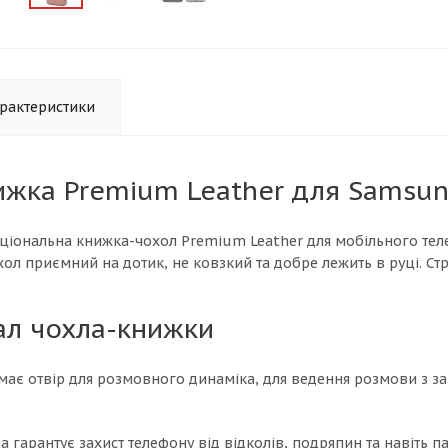
рактеристики
жка Premium Leather для Samsung
ціональна книжка-чохол Premium Leather для мобільного теле
охол приємний на дотик, не ковзкий та добре лежить в руці. С
ал чохла-книжки
має отвір для розмовного динаміка, для ведення розмови з з
а гарантує захист телефону від відколів, подряпин та навіть па