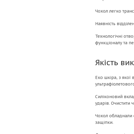
Чохол легко транс
Наявність відділе
Технологічні отво
функціоналу та пе
Якість ви
Еко шкіра, з якої
ультрафіолетовог
Силіконовий вклад
ударів. Очистити
Чохол обладнали 
защіпки.