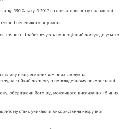
sung J530 Galaxy J5 2017 в горизонтальному положенні.
в якості невеликого портмоне.
ю точності, і забезпечують повноцінний доступ до усього
я впливу неагресивних хімічних сполук та
ру, та стійкий до зносу в повсякденному використанні.
фону, оберігаючи його від можливого вислизання і бічних
акритому стані, уникаючи використання незручної