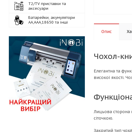
Т2/TV приставки та
аксесуари
Батарейки, акумулятори
АА,ААА,18650 та інші
Опис
Ха
Чохол-кни
Елегантна та функ
високої якості. Ч
Функціон
Лицьова сторона 
сіточкою.
Закритий тип чохл