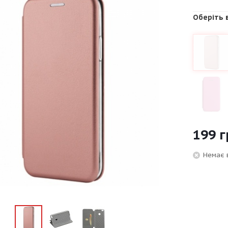
Оберіть 
199
г
Немає 