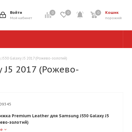
Войти
Кошик
0
0
0
0
Мой кабинет
порожній
J530 Galaxy J5 2017 (Рожево-золотий)
 J5 2017 (Рожево-
09345
ижка Premium Leather для Samsung J530 Galaxy J5
жево-золотий)
ше