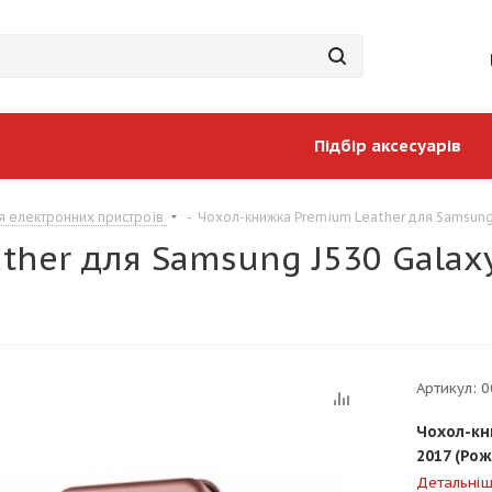
Підбір аксесуарів
я електронних пристроїв
-
Чохол-книжка Premium Leather для Samsung 
her для Samsung J530 Galaxy
Артикул:
0
Чохол-кн
2017 (Ро
Детальні