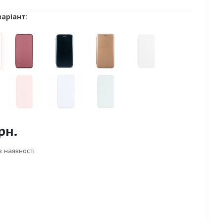
варіант:
рн.
в наявності