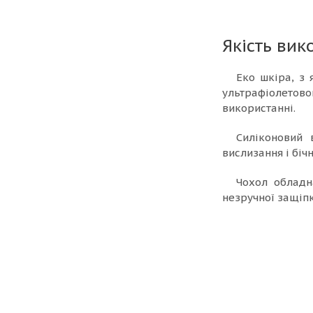
Якість вик
Еко шкіра, з 
ультрафіолетов
використанні.
Силіконовий 
вислизання і біч
Чохол обладн
незручної защіпк