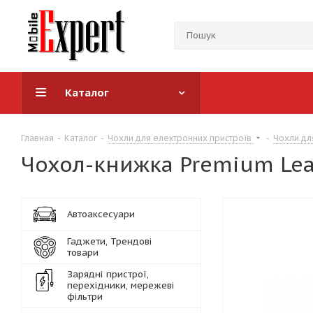
Каталог
Главная
-
Каталог
-
Чохли для електронних пристроїв
-
Чохли дл
Чохол-книжка Premium Leat
Автоаксесуари
Гаджети, Трендові
товари
Зарядні пристрої,
перехідники, мережеві
фільтри