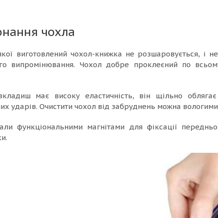
онання чохла
якої виготовлений чохол-книжка не розшаровується, і н
ого випромінювання. Чохол добре проклеєний по всьом
вкладиш має високу еластичність, він щільно обляга
них ударів. Очистити чохол від забруднень можна вологим
али функціональними магнітами для фіксації передньої
и.