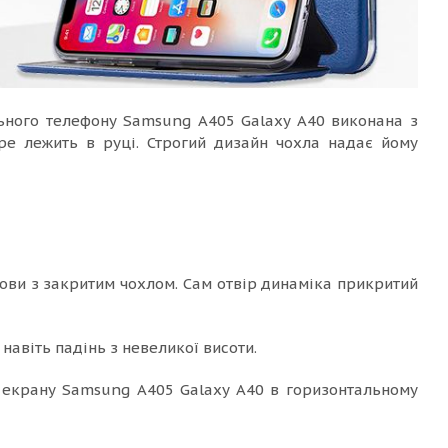
ьного телефону Samsung A405 Galaxy A40 виконана з
бре лежить в руці. Строгий дизайн чохла надає йому
ови з закритим чохлом. Сам отвір динаміка прикритий
навіть падінь з невеликої висоти.
з екрану Samsung A405 Galaxy A40 в горизонтальному