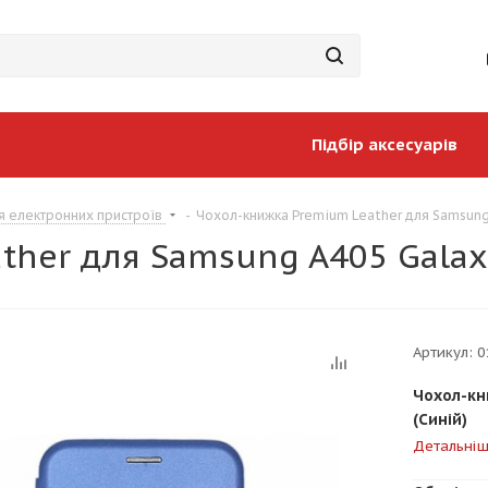
Підбір аксесуарів
я електронних пристроїв
-
Чохол-книжка Premium Leather для Samsung 
her для Samsung A405 Galaxy
Артикул:
0
Чохол-кн
(Синій)
Детальні