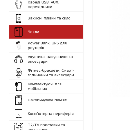
Кабелі USB, AUX,
перехідники
Захисні плівки та скло
Чохли
Power Bank, UPS для
роутерів
Акустика, навушники та
аксесуари
Фітнес-браслети, Смарт-
годинники та аксесуари
Комплектуючі для
мобільних
Накопичувачі пам'яті
Комп'ютерна периферія
Т2/TV приставки та
аксесуари