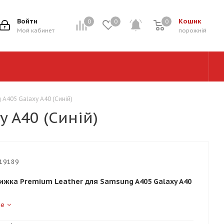
Войти
Кошик
0
0
0
0
Мой кабинет
порожній
A405 Galaxy A40 (Синій)
 A40 (Синій)
19189
ижка Premium Leather для Samsung A405 Galaxy A40
ше