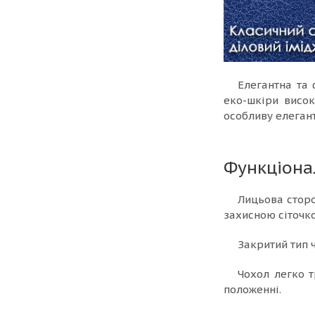
Елегантна та
еко-шкіри висок
особливу елегант
Функціона
Лицьова сторо
захисною сіточк
Закритий тип ч
Чохол легко 
положенні.