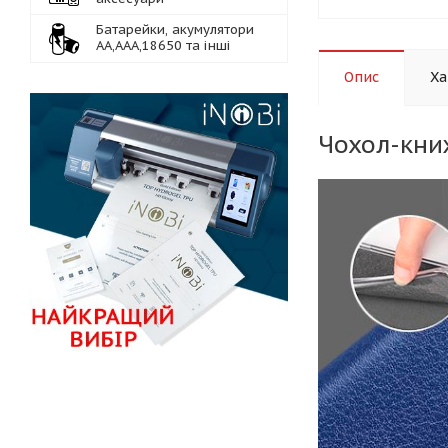
Батарейки, акумулятори
АА,ААА,18650 та інші
Опис
Ха
Чохол-кни