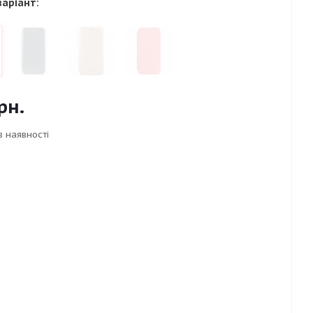
варіант:
рн.
в наявності