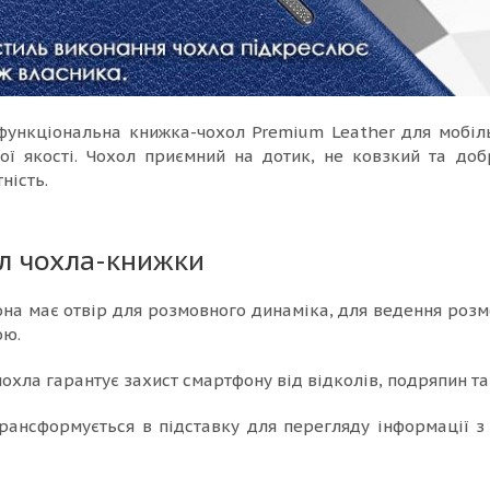
 функціональна книжка-чохол Premium Leather для мобіл
ої якості. Чохол приємний на дотик, не ковзкий та до
ність.
л чохла-книжки
на має отвір для розмовного динаміка, для ведення розм
ою.
охла гарантує захист смартфону від відколів, подряпин та 
трансформується в підставку для перегляду інформації 