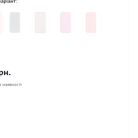
варіант:
рн.
в наявності