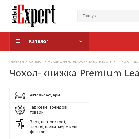
Каталог
Главная
-
Каталог
-
Чохли для електронних пристроїв
-
Чохли дл
Чохол-книжка Premium Leat
Автоаксесуари
Гаджети, Трендові
товари
Зарядні пристрої,
перехідники, мережеві
фільтри