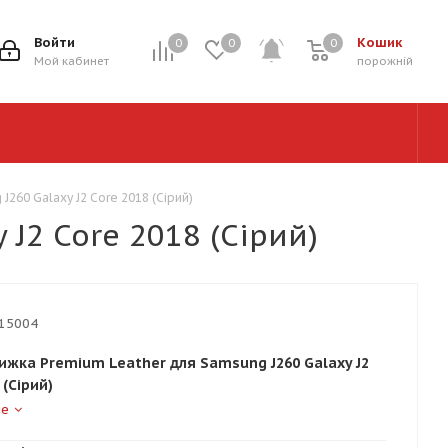
Войти
Кошик
0
0
0
0
Мой кабинет
порожній
260 Galaxy J2 Core 2018 (Сірий)
J2 Core 2018 (Сірий)
15004
ижка Premium Leather для Samsung J260 Galaxy J2
 (Сірий)
ше