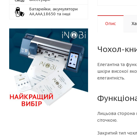
Батарейки, акумулятори
АА,ААА,18650 та інші
Опис
Ха
Чохол-кни
Елегантна та функ
шкіри високої яко
елегантність.
Функціон
Лицьова сторона 
сіточкою.
Закритий тип чохл