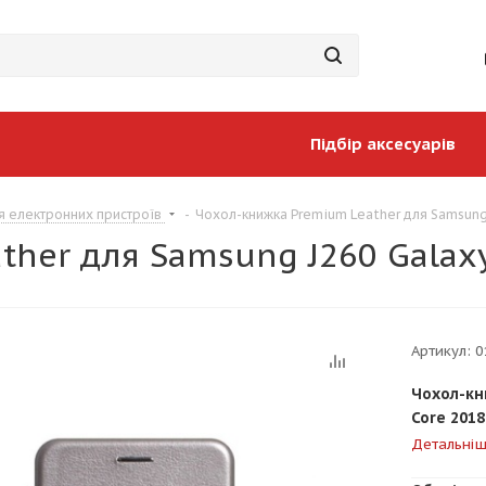
Підбір аксесуарів
я електронних пристроїв
-
Чохол-книжка Premium Leather для Samsung J
her для Samsung J260 Galaxy 
Артикул:
0
Чохол-кн
Core 2018
Детальні