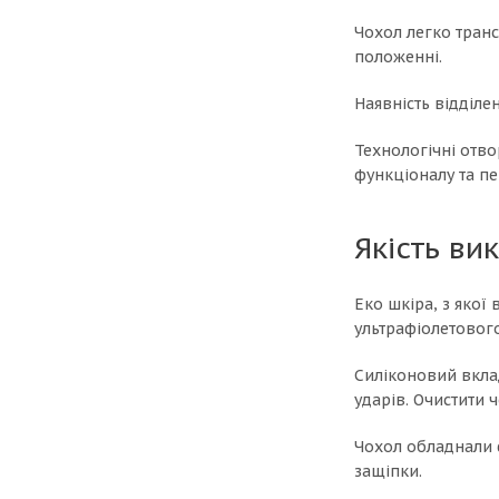
Чохол легко транс
положенні.
Наявність відділе
Технологічні отво
функціоналу та пе
Якість ви
Еко шкіра, з якої
ультрафіолетовог
Силіконовий вклад
ударів. Очистити
Чохол обладнали 
защіпки.