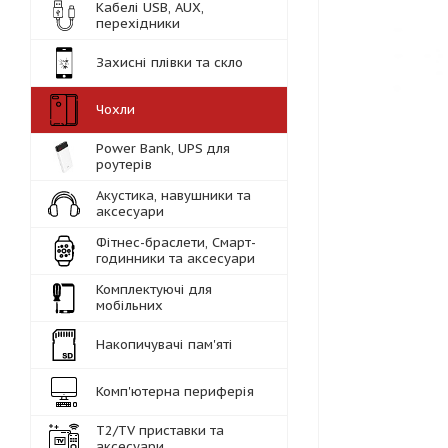
Кабелі USB, AUX,
перехідники
Захисні плівки та скло
Чохли
Power Bank, UPS для
роутерів
Акустика, навушники та
аксесуари
Фітнес-браслети, Смарт-
годинники та аксесуари
Комплектуючі для
мобільних
Накопичувачі пам'яті
Комп'ютерна периферія
Т2/TV приставки та
аксесуари