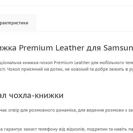
рактеристики
жка Premium Leather для Samsung
ціональна книжка-чохол Premium Leather для мобільного телеф
сті. Чохол приємний на дотик, не ковзкий та добре лежить в 
ал чохла-книжки
має отвір для розмовного динаміка, для ведення розмови з з
а гарантує захист телефону від відколів, подряпин та навіть па