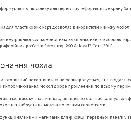
формується в підставку для перегляду інформації з екрану Sam
ння для пластикових карт дозволяє використати книжку-чохол 
ри внутрішньої силіконової накладки виконані з високою міро
риферійних роз'ємів Samsung J260 Galaxy J2 Core 2018.
конання чохла
 виготовлений чохол-книжка не розшаровується, і не піддаєтьс
о випромінювання. Чохол добре проклеєний по всьому перимет
иш має високу еластичність, він щільно облягає корпус теле
 чохол від забруднень можна вологими серветками.
функціональними магнітами для фіксації передньої панелі у з