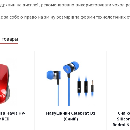
подряпин на дисплеї, рекомендовано використовувати чохол р
 за собою право на зміну розмірів та форми технологічних от
 товары
а Havit HV-
Навушники Celebrat D1
Силік
 RED
(Синій)
Silico
Redmi No