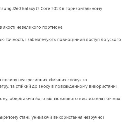
sung J260 Galaxy J2 Core 2018 в горизонтальному
в якості невеликого портмоне.
ю точності, і забезпечують повноцінний доступ до усього
я впливу неагресивних хімічних сполук та
ру, та стійкий до зносу в повсякденному використанні.
фону, оберігаючи його від можливого вислизання і бічних
акритому стані, уникаючи використання незручної