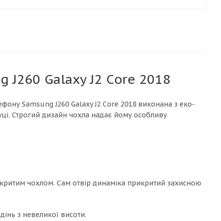
 J260 Galaxy J2 Core 2018
ону Samsung J260 Galaxy J2 Core 2018 виконана з еко-
руці. Строгий дизайн чохла надає йому особливу
акритим чохлом. Сам отвір динаміка прикритий захисною
дінь з невеликої висоти.