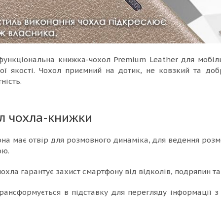
 функціональна книжка-чохол Premium Leather для мобіл
ої якості. Чохол приємний на дотик, не ковзкий та до
ність.
л чохла-книжки
на має отвір для розмовного динаміка, для ведення розм
ою.
охла гарантує захист смартфону від відколів, подряпин та 
трансформується в підставку для перегляду інформації 