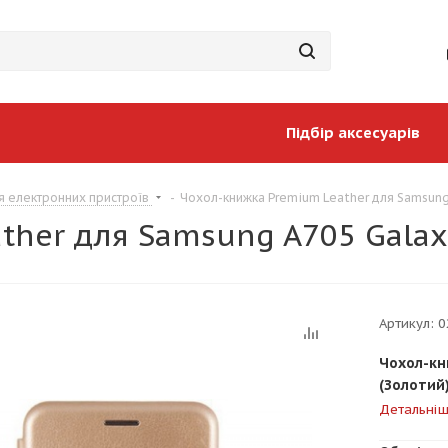
Підбір аксесуарів
я електронних пристроїв
-
Чохол-книжка Premium Leather для Samsung 
her для Samsung A705 Galax
Артикул:
0
Чохол-кн
(Золотий
Детальні