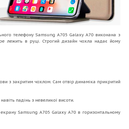
ьного телефону Samsung A705 Galaxy A70 виконана з
бре лежить в руці. Строгий дизайн чохла надає йому
ови з закритим чохлом. Сам отвір динаміка прикритий
навіть падінь з невеликої висоти.
з екрану Samsung A705 Galaxy A70 в горизонтальному