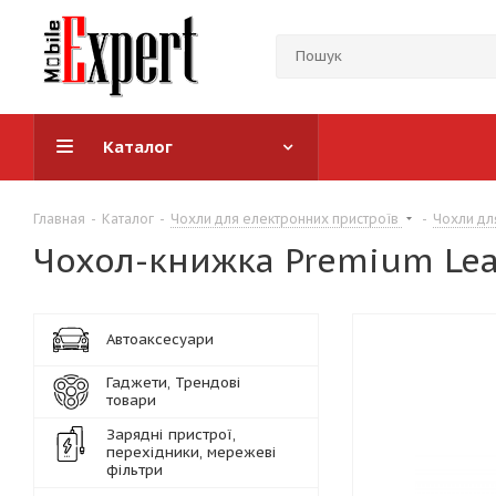
Каталог
Главная
-
Каталог
-
Чохли для електронних пристроїв
-
Чохли дл
Чохол-книжка Premium Leat
Автоаксесуари
Гаджети, Трендові
товари
Зарядні пристрої,
перехідники, мережеві
фільтри