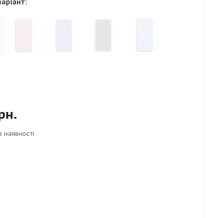
варіант:
рн.
в наявності