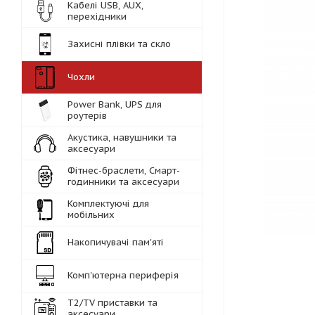
Кабелі USB, AUX,
перехідники
Захисні плівки та скло
Чохли
Power Bank, UPS для
роутерів
Акустика, навушники та
аксесуари
Фітнес-браслети, Смарт-
годинники та аксесуари
Комплектуючі для
мобільних
Накопичувачі пам'яті
Комп'ютерна периферія
Т2/TV приставки та
аксесуари