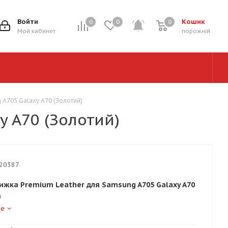
Войти
Кошик
0
0
0
0
Мой кабинет
порожній
A705 Galaxy A70 (Золотий)
y A70 (Золотий)
20387
ижка Premium Leather для Samsung A705 Galaxy A70
)
ше