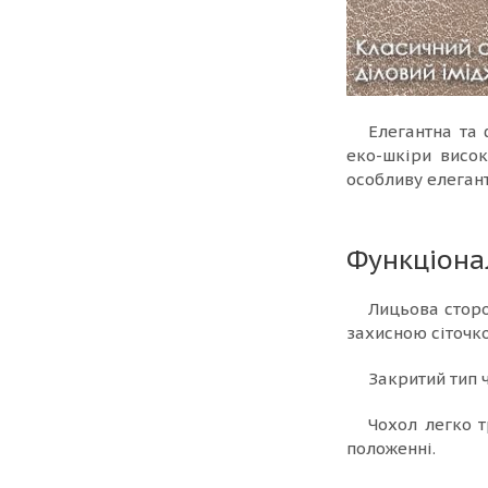
Елегантна та
еко-шкіри висок
особливу елегант
Функціона
Лицьова сторо
захисною сіточк
Закритий тип ч
Чохол легко 
положенні.