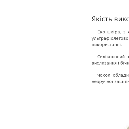
Якість вик
Еко шкіра, з 
ультрафіолетов
використанні.
Силіконовий 
вислизання і біч
Чохол обладн
незручної защіпк