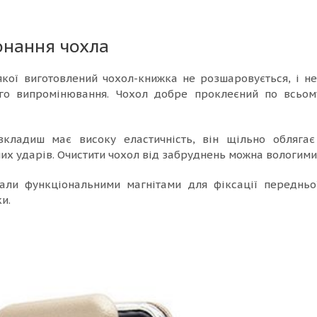
онання чохла
якої виготовлений чохол-книжка не розшаровується, і н
ого випромінювання. Чохол добре проклеєний по всьом
вкладиш має високу еластичність, він щільно обляга
них ударів. Очистити чохол від забруднень можна вологим
али функціональними магнітами для фіксації передньої
и.