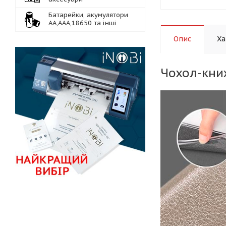
Батарейки, акумулятори
АА,ААА,18650 та інші
Опис
Ха
Чохол-кни