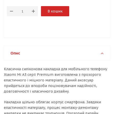
В кошик
Опис
Класична силіконова накладка для мобільного телефону
Xiaomi Mi A3 серії Premium виготовлена з прозорого
еластичного і міцного матеріалу. Даний аксесуар
прийдеться до вподоби поціновувачам надійності,
довговічності і класичного дизайну.
Накладка щільно облягає корпус смартфона. Завдяки
еластичності матеріалу, процес монтажу-демонтажу
накладки не викликає труднощів. Прозорий дизайн