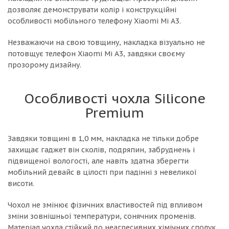
дозволяє демонструвати колір і конструкційні
особливості мобільного телефону Xiaomi Mi A3.
Незважаючи на свою товщину, накладка візуально не
потовщує телефон Xiaomi Mi A3, завдяки своєму
прозорому дизайну.
Особливості чохла Silicone
Premium
Завдяки товщині в 1,0 мм, накладка не тільки добре
захищає гаджет він сколів, подряпин, забруднень і
підвищеної вологості, але навіть здатна зберегти
мобільний девайс в цілості при падінні з невеликої
висоти.
Чохол не змінює фізичних властивостей під впливом
зміни зовнішньої температури, сонячних променів.
Матеріал чохла стійкий до неагресивних хімічних сполук