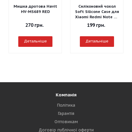
Мишка дротова Havit
Силіконовий чохол
HV-MS689 RED
Soft Silicone Case для
Xiaomi Redmi Note 7 -
Graphite Gray
270
грн.
199
грн.
Детальніше
Детальніше
Компанія
Політика
Гарантія
Оптовикам
Договір публічної оферти