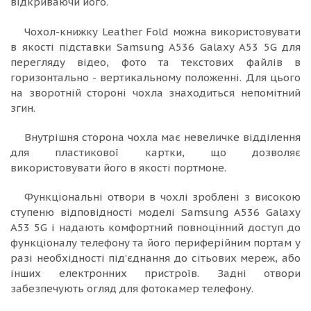
відкриваючи його.
Чохол-книжку Leather Fold можна використовувати
в якості підставки Samsung A536 Galaxy A53 5G для
перегляду відео, фото та текстових файлів в
горизонтально - вертикальному положенні. Для цього
на зворотній стороні чохла знаходиться непомітний
згин.
Внутрішня сторона чохла має невеличке відділення
для пластикової картки, що дозволяє
використовувати його в якості портмоне.
Функціональні отвори в чохлі зроблені з високою
ступеню відповідності моделі Samsung A536 Galaxy
A53 5G і надають комфортний повноцінний доступ до
функціоналу телефону та його периферійним портам у
разі необхідності під’єднання до сітьових мереж, або
інших електронних пристроїв. Задні отвори
забезпечують огляд для фотокамер телефону.