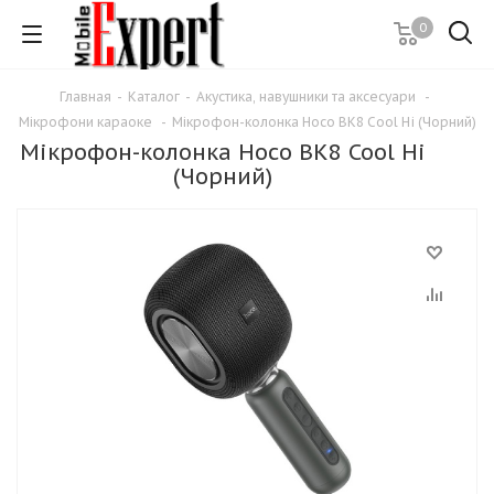
0
Главная
-
Каталог
-
Акустика, навушники та аксесуари
-
Мікрофони караоке
-
Мікрофон-колонка Hoco BK8 Cool Hi (Чорний)
Мікрофон-колонка Hoco BK8 Cool Hi
(Чорний)