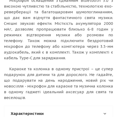
Мікрофон оснащений з'єднанням Bluetooth 5.0 з
високою чутливістю та стабільністю, технологією ехо-
реверберації та багатошаровим шумопоглинанням,
що дає вам відчуття фантастичного свята музики.
Смішні звукові ефекти. Місткість акумулятора 2000
мАг, дозволяє пропрацювати близько 6-8 годин у
режимах відтворення музики або розмови по
телефону. Також можна підключити бездротовий
мікрофон до телефону або комп'ютера через 3.5-мм
аудіокабель, який є в комплекті. Також у комплекті є
кабель Type-C для заряджання.
Караоке та колонка в одному пристрої – це супер
подарунок для дитини та для дорослого. Не гадайте,
що подарувати на день народження, новий рік чи
новосілля - мікрофон для караоке та музична колонка
в одному гаджеті ідеальний аксесуар для свята та
веселощів.
Характеристики