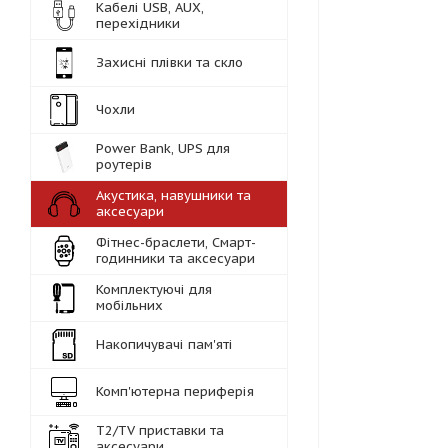
Кабелі USB, AUX,
перехідники
Захисні плівки та скло
Чохли
Power Bank, UPS для
роутерів
Акустика, навушники та
аксесуари
Фітнес-браслети, Смарт-
годинники та аксесуари
Комплектуючі для
мобільних
Накопичувачі пам'яті
Комп'ютерна периферія
Т2/TV приставки та
аксесуари