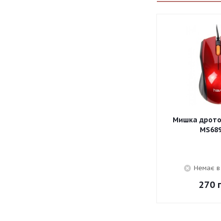
Мишка дротов
MS689
Немає в
270
г