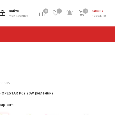
Войти
Кошик
0
0
0
0
Мой кабинет
порожній
00505
HOPESTAR P62 20W (зелений)
варіант: