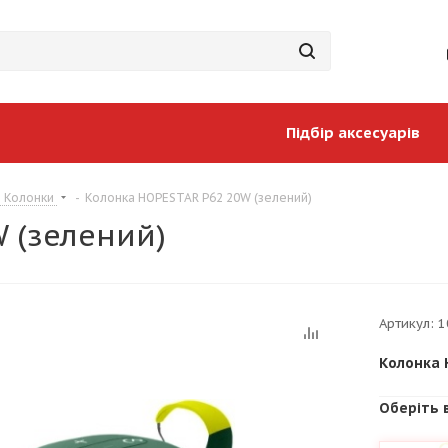
Підбір аксесуарів
і Колонки
-
Колонка HOPESTAR P62 20W (зелений)
 (зелений)
Артикул:
1
Колонка 
Оберіть 