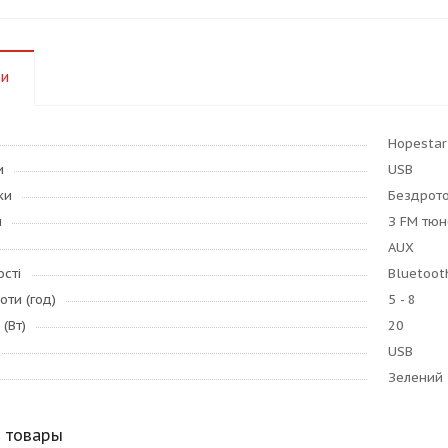
ки
Hopestar
и
USB
ки
Бездрот
и
З FM тю
AUX
ості
Bluetoot
оти (год)
5 - 8
(Вт)
20
USB
Зелений
 товары