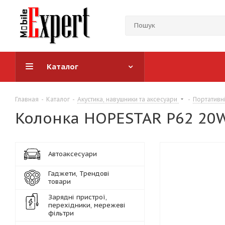
Каталог
Главная
-
Каталог
-
Акустика, навушники та аксесуари
-
Портативн
Колонка HOPESTAR P62 20W
Автоаксесуари
Гаджети, Трендові
товари
Зарядні пристрої,
перехідники, мережеві
фільтри