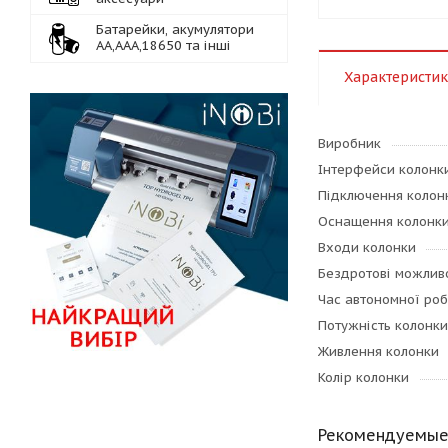
Батарейки, акумулятори
АА,ААА,18650 та інші
Характеристи
Виробник
Інтерфейси колонк
Підключення колон
Оснащення колонк
Входи колонки
Бездротові можлив
Час автономної роб
Потужність колонки 
Живлення колонки
Колір колонки
Рекомендуемые