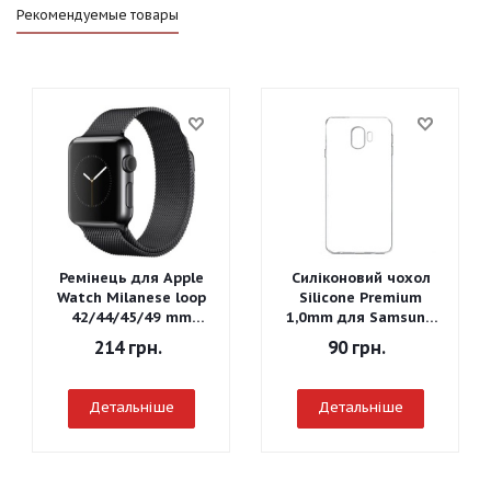
Рекомендуемые товары
Ремінець для Apple
Силіконовий чохол
Watch Milanese loop
Silicone Premium
42/44/45/49 mm
1,0mm для Samsung
(Чорний)
J260 Galaxy J2 Core
214
грн.
90
грн.
2018
Детальніше
Детальніше