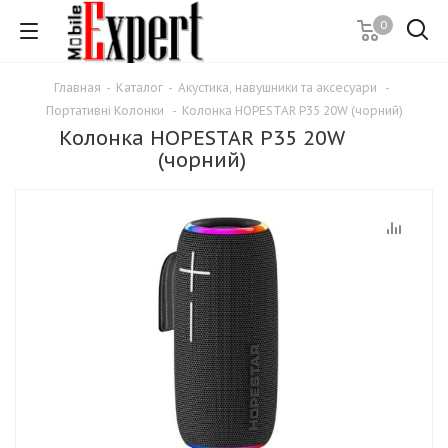
0
Главная
-
Каталог
-
Акустика, навушники та аксесуари
-
Портативні Колонки
-
Колонка HOPESTAR P35 20W (чорний)
Колонка HOPESTAR P35 20W
(чорний)