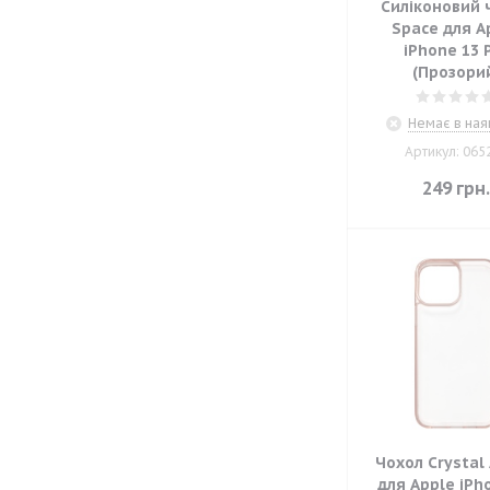
Силіконовий 
Space для A
iPhone 13 
(Прозори
Немає в ная
Артикул: 065
249
грн
Чохол Crystal
для Apple iPh