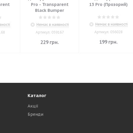
arent
Pro - Transparent
13 Pro (Прозорий)
Black Bumper
Немає в наявності
вності
Немає в наявності
Артикул: 056028
168
Артикул: 059167
199
грн.
.
229
грн.
Каталог
Акції
Бренди