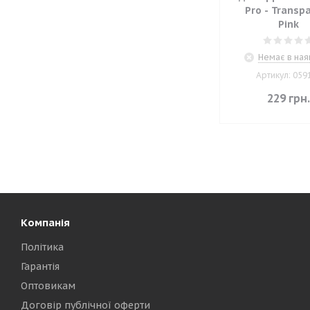
Pro - Transp
Pink
Немає в ная
Артикул: 059
229
грн
Компанія
Політика
Гарантія
Оптовикам
Договір публічної оферти