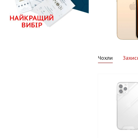
Чохли
Захис