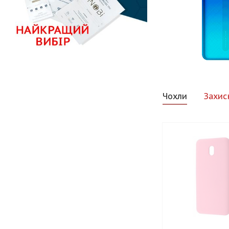
Чохли
Захис