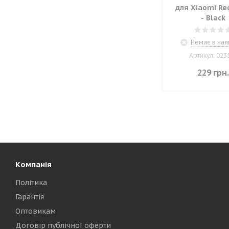
для Xiaomi Re
- Black
Немає в ная
Артикул: 023
229
грн
Компанія
Політика
Гарантія
Оптовикам
Договір публічної оферти