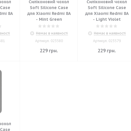
чохол
Силіконовий чохол
Силіконовий чохол
 Case
Soft Silicone Case
Soft Silicone Case
dmi 8A
для Xiaomi Redmi 8A
для Xiaomi Redmi 8A
- Mint Green
- Light Violet
вності
Немає в наявності
Немає в наявності
581
Артикул: 023580
Артикул: 023579
.
229
грн.
229
грн.
чохол
 Case