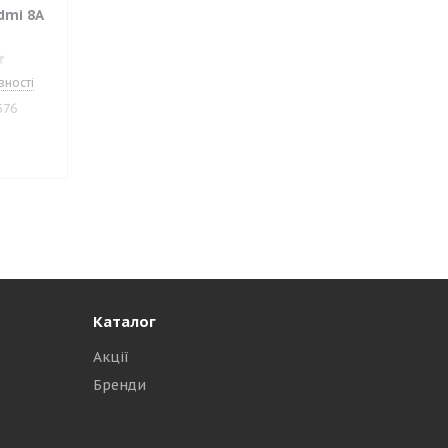
dmi 8A
вності
576
.
Каталог
Акції
Бренди