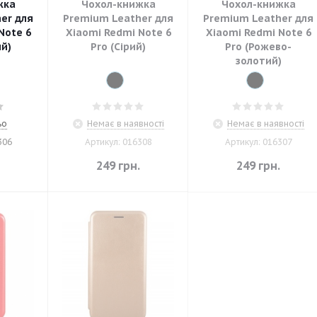
жка
Чохол-книжка
Чохол-книжка
er для
Premium Leather для
Premium Leather для
Note 6
Xiaomi Redmi Note 6
Xiaomi Redmi Note 6
ий)
Pro (Сірий)
Pro (Рожево-
золотий)
ьо
Немає в наявності
Немає в наявності
306
Артикул: 016308
Артикул: 016307
.
249
грн.
249
грн.