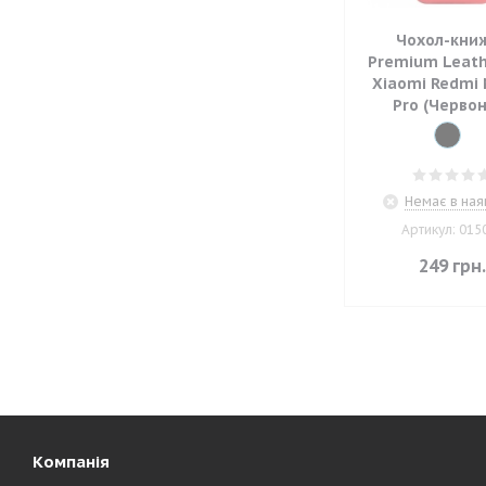
Чохол-кни
Premium Leath
Xiaomi Redmi 
Pro (Черво
Немає в ная
Артикул: 015
249
грн
Компанія