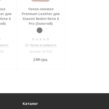
жка
Чохол-книжка
er для
Premium Leather для
Note 6
Xiaomi Redmi Note 6
ний)
Pro (Золотий)
вності
Немає в наявності
031
Артикул: 017182
.
249
грн.
Каталог