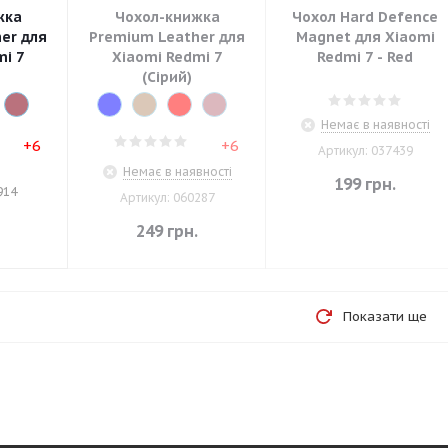
жка
Чохол-книжка
Чохол Hard Defence
er для
Premium Leather для
Magnet для Xiaomi
mi 7
Xiaomi Redmi 7
Redmi 7 - Red
(Сірий)
Немає в наявності
+6
+6
Артикул: 037439
Немає в наявності
199
грн.
914
Артикул: 060287
.
249
грн.
Показати ще