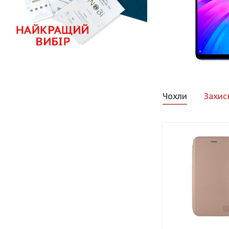
Чохли
Захис