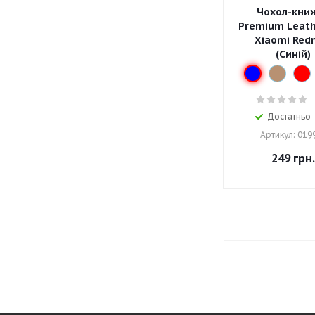
Чохол-кни
Premium Leath
Xiaomi Red
(Синій)
Достатньо
Артикул: 019
249
грн