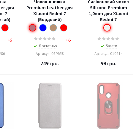
жка
Чохол-книжка
Силіконовий чохол
er для
Premium Leather для
Silicone Premium
mi 7
Xiaomi Redmi 7
1,0mm для Xiaomi
отий)
(Бордовий)
Redmi 7
+6
+6
Достатньо
Багато
206
Артикул: 039638
Артикул: 019214
.
249
грн.
99
грн.