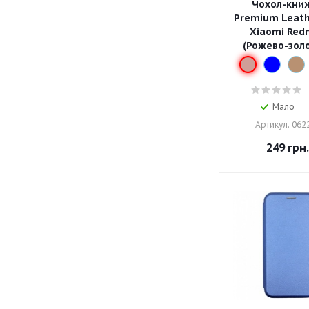
Чохол-кни
Premium Leath
Xiaomi Red
(Рожево-зол
Мало
Артикул: 062
249
грн