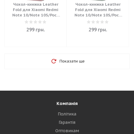
Чохол-книжка Leather
Чохол-книжка Leather
Fold для Xiaomi Redmi
Fold для Xiaomi Redmi
Note 10/Note 10S/Poco
Note 10/Note 10S/Poco
M5S (Темно-червоний)
M5S (Темно-зелений)
299
грн.
299
грн.
Показати ще
Компанія
Політика
Гарантія
Оптовикам