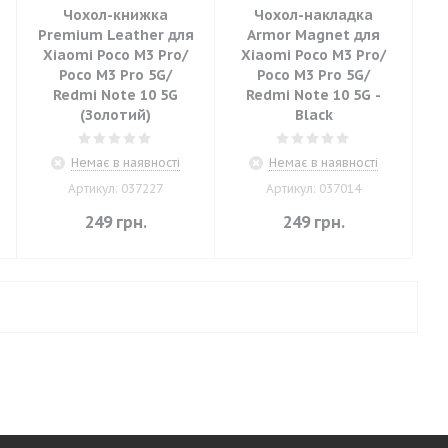
Чохол-книжка
Чохол-накладка
Premium Leather для
Armor Magnet для
Xiaomi Poco M3 Pro/
Xiaomi Poco M3 Pro/
Poco M3 Pro 5G/
Poco M3 Pro 5G/
Redmi Note 10 5G
Redmi Note 10 5G -
(Золотий)
Black
Немає в наявності
Немає в наявності
Артикул: 037227
Артикул: 037014
249
грн.
249
грн.