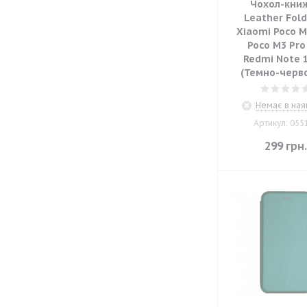
Чохол-кни
Leather Fold
Xiaomi Poco M
Poco M3 Pro
Redmi Note 
(Темно-черв
Немає в ная
Артикул: 055
299
грн