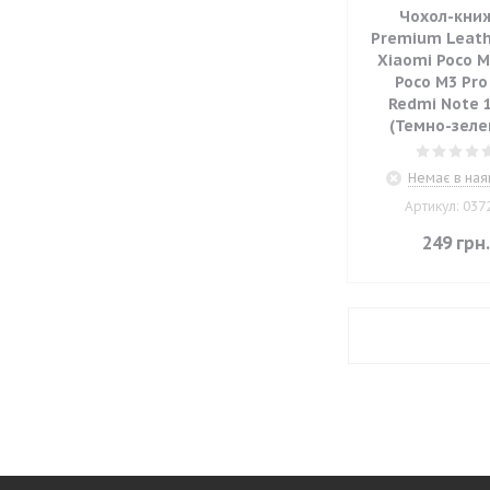
Чохол-кни
Premium Leath
Xiaomi Poco M
Poco M3 Pro
Redmi Note 
(Темно-зеле
Немає в ная
Артикул: 037
249
грн