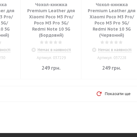
жка
Чохол-книжка
Чохол-книжка
er для
Premium Leather для
Premium Leather для
3 Pro/
Xiaomi Poco M3 Pro/
Xiaomi Poco M3 Pro/
 5G/
Poco M3 Pro 5G/
Poco M3 Pro 5G/
10 5G
Redmi Note 10 5G
Redmi Note 10 5G
ний)
(Бордовий)
(Червоний)
вності
Немає в наявності
Немає в наявності
230
Артикул: 037229
Артикул: 037228
.
249
грн.
249
грн.
Показати ще