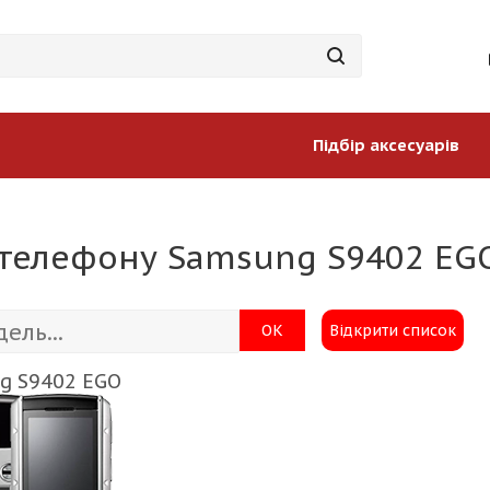
Підбір аксесуарів
 телефону Samsung S9402 EG
ОК
Відкрити список
g S9402 EGO