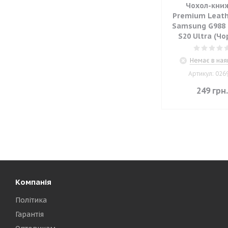
Чохол-кни
Premium Leath
Samsung G988 
S20 Ultra (Чо
Немає в ная
Артикул: 026
249
грн
Компанія
Політика
Гарантія