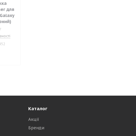
жка
er для
Galaxy
рний)
вності
952
.
Каталог
Акції
Бренди