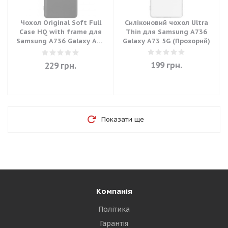
Чохол Original Soft Full
Силіконовий чохол Ultra
Case HQ with frame для
Thin для Samsung A736
Samsung A736 Galaxy A73
Galaxy A73 5G (Прозорий)
5G - Black
199
грн.
229
грн.
Показати ще
Компанія
Політика
Гарантія