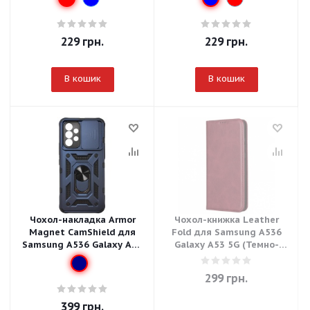
229
грн.
229
грн.
В кошик
В кошик
Чохол-накладка Armor
Чохол-книжка Leather
Magnet CamShield для
Fold для Samsung A536
Samsung A536 Galaxy A53
Galaxy A53 5G (Темно-
5G - Dark Blue
червоний)
299
грн.
399
грн.