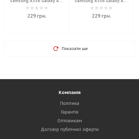
Samsung A536 Galaxy A53
Samsung A536 Galaxy A53
5G - Blue
5G - Black
229
грн.
229
грн.
Показати ще
Компанія
Політика
Гарантія
Оптовикам
Договір публічної оферти