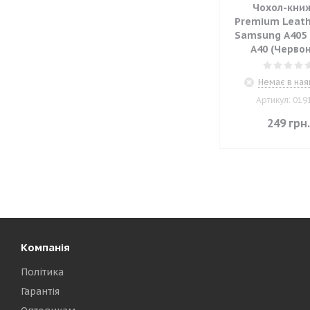
Чохол-кни
Premium Leath
Samsung A405 
A40 (Черво
Немає в ная
Артикул: 019
249
грн
Компанія
Політика
Гарантія