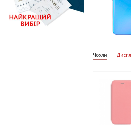
Чохли
Диспл