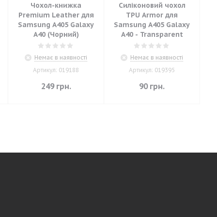
Чохол-книжка
Силіконовий чохол
Premium Leather для
TPU Armor для
Samsung A405 Galaxy
Samsung A405 Galaxy
A40 (Чорний)
A40 - Transparent
Немає в наявності
Немає в наявності
Артикул: 019188
Артикул: 019395
249
грн.
90
грн.