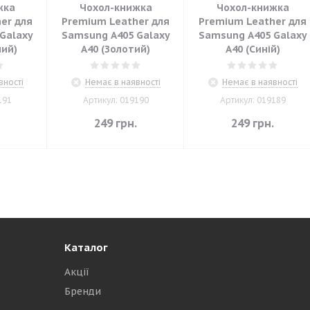
жка
Чохол-книжка
Чохол-книжка
er для
Premium Leather для
Premium Leather для
Galaxy
Samsung A405 Galaxy
Samsung A405 Galaxy
ний)
A40 (Золотий)
A40 (Синій)
вності
Немає в наявності
Немає в наявності
191
Артикул: 019190
Артикул: 019189
.
249
грн.
249
грн.
Каталог
Акції
Бренди