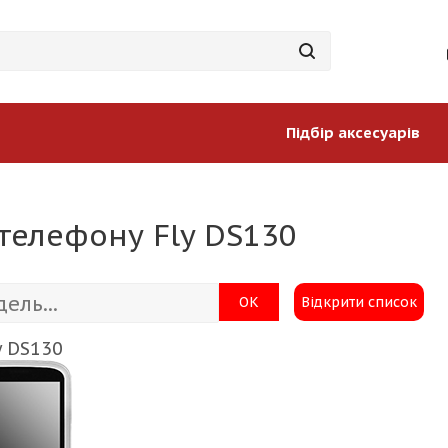
Підбір аксесуарів
телефону Fly DS130
ОК
Відкрити список
y DS130