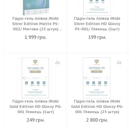
Гідро-гель плівка iNobi
Гідро-гель плівка iNobi
Silver Edition Matte PS-
Silver Edition HD Glossy
002/ Матова (25 штук)
PS-001/ Глянець (1шт)
(180*120мм)
1 999
грн.
199
грн.
Гідро-гель плівка iNobi
Гідро-гель плівка iNobi
Gold Edition HD Glossy PG-
Gold Edition HD Glossy PG-
001 Глянець (1шт)
001 Глянець (25 штук)
249
грн.
2 800
грн.