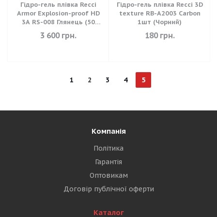
Гідро-гель плівка Recci
Гідро-гель плівка Recci 3D
Armor Explosion-proof HD
texture RB-A2003 Carbon
3A RS-008 Глянець (50
1шт (Чорний)
штук)
3 600
грн.
180
грн.
1
2
3
4
5
Компанія
Політика
Гарантія
Оптовикам
Договір публічної оферти
Каталог