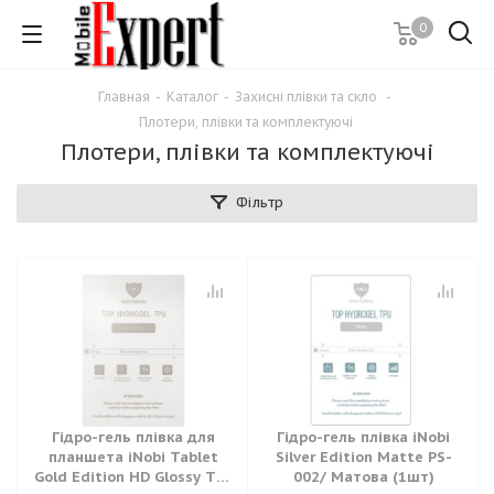
0
Главная
-
Каталог
-
Захисні плівки та скло
-
Плотери, плівки та комплектуючі
Плотери, плівки та комплектуючі
Фільтр
Гідро-гель плівка для
Гідро-гель плівка iNobi
планшета iNobi Tablet
Silver Edition Matte PS-
Gold Edition HD Glossy TG-
002/ Матова (1шт)