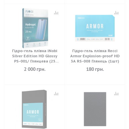
Гідро-гель плівка iNobi
Гідро-гель плівка Recci
Silver Edition HD Glossy
Armor Explosion-proof HD
PS-001/ Глянцева (25
3A RS-008 Глянець (1шт)
штук) (180*120мм)
2 000
грн.
180
грн.