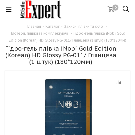
0
Главная
-
Каталог
-
Захисні плівки та скло
-
Плотери, плівки та комплектуючі
-
Гідро-гель плівка iNobi Gold
Edition (Korean) HD Glossy PG-011/ Глянцева (1 штук) (180*120мм)
Гідро-гель плівка iNobi Gold Edition
(Korean) HD Glossy PG-011/ Глянцева
(1 штук) (180*120мм)