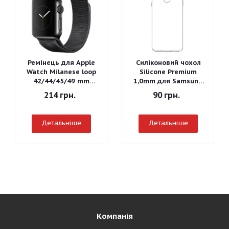
Ремінець для Apple
Силіконовий чохол
Watch Milanese loop
Silicone Premium
42/44/45/49 mm
1,0mm для Samsung
(Чорний)
J260 Galaxy J2 Core
214
грн.
90
грн.
2018
Детальніше
Детальніше
Компанія