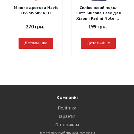
Мишка дротова Havit
Силіконовий чохол
HV-MS689 RED
Soft Silicone Case для
Xiaomi Redmi Note 7 -
Graphite Gray
270
грн.
199
грн.
Детальніше
Детальніше
Компанія
Політика
Гарантія
Оптовикам
Договір публічної оферти