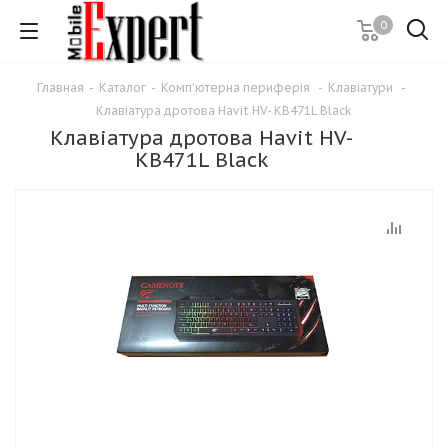
0
Главная
-
Каталог
-
Комп'ютерна периферія
-
Клавіатури
-
Клавіатура дротова Havit HV- KB471L Black
Клавіатура дротова Havit HV-
KB471L Black