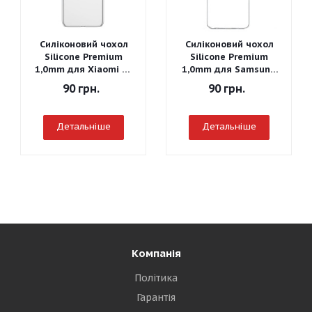
Силіконовий чохол
Силіконовий чохол
Silicone Premium
Silicone Premium
1,0mm для Xiaomi Mi
1,0mm для Samsung
A3
J260 Galaxy J2 Core
90
грн.
90
грн.
2018
Детальніше
Детальніше
Компанія
Політика
Гарантія